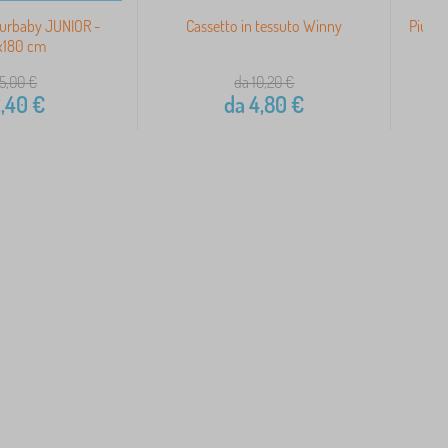
urbaby JUNIOR -
Cassetto in tessuto Winny
Piumi
x180 cm
5,00
€
da 10,20
€
,40
€
da
4,80
€