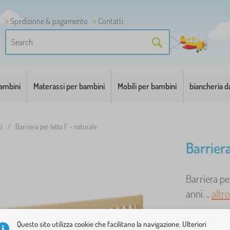
Spedizione & pagamento
Contatti
bambini
Materassi per bambini
Mobili per bambini
biancheria d
ti
/
Barriera per letto F - naturale
Barriera
Barriera pe
anni. ..
altro
COLORI
Questo sito utilizza cookie che facilitano la navigazione. Ulteriori