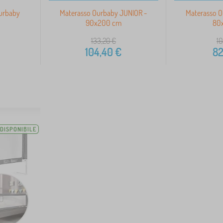
Ourbaby
Materasso Ourbaby JUNIOR -
Materasso O
90x200 cm
80
133,20
€
10
104,40
€
82
DISPONIBILE