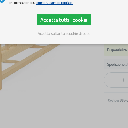
informazioni su
come usiamo i cookie.
bianca
p
Mostra in m
Accetta tutti i cookie
Accetta soltanto i cookie di base
Spedizione al
-
Codice:
987-