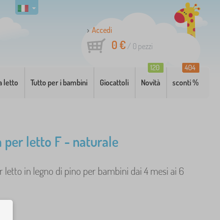
Accedi
0 €
/
0
pezzi
120
404
a letto
Tutto per i bambini
Giocattoli
Novità
sconti %
 per letto F - naturale
r letto in legno di pino per bambini dai 4 mesi ai 6