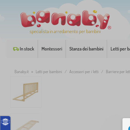
specialista in arredamento per bambini
In stock
Montessori
Stanza dei bambini
Letti per 
Banaby.it
»
Letti per bambini
/
Accessori per i letti
/
Barriere per let