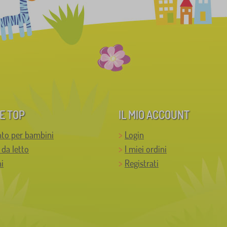
E TOP
IL MIO ACCOUNT
to per bambini
Login
 da letto
I miei ordini
i
Registrati