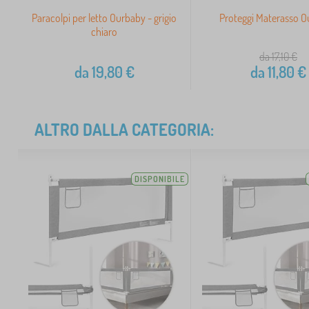
Paracolpi per letto Ourbaby - grigio
Proteggi Materasso 
chiaro
da 17,10
€
da
19,80
€
da
11,80
€
ALTRO DALLA CATEGORIA:
DISPONIBILE