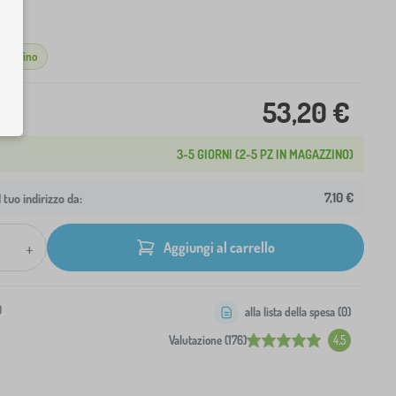
ino
agazzino
53,20 €
3-5 GIORNI (2-5 PZ IN MAGAZZINO)
7,10 €
 tuo indirizzo da:
+
Aggiungi al carrello
0
alla lista della spesa (
0
)
Valutazione (176)
4.5