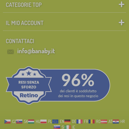
CATEGORIE TOP
IL MIO ACCOUNT
CONTATTACI
info@banaby.it
CZ
SK
HU
PL
EN
DE
FR
RO
AT
HR
SI
IE