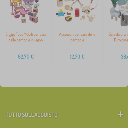
>
Bigjigs Toys Mobili per case
Accessori per case delle
Sala da pran
delle bambole in legno
bambole
Furniture
52,70
€
12,70
€
38,
TUTTO SULL’ACQUISTO