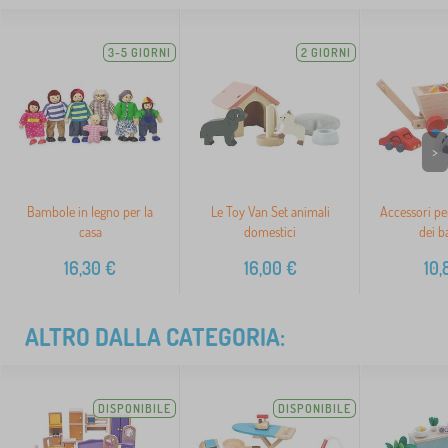
3-5 GIORNI
2 GIORNI
>
Bambole in legno per la
Le Toy Van Set animali
Accessori pe
casa
domestici
dei b
16,30
€
16,00
€
10,
ALTRO DALLA CATEGORIA:
DISPONIBILE
DISPONIBILE