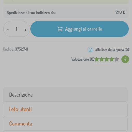
7,10 €
Spedizione al tuo indirizzo da:
-
+
Aggiungi al carrello
Codice:
37527-0
alla lista della spesa (
0
)
Valutazione (0)
4
Descrizione
Foto utenti
Commenta