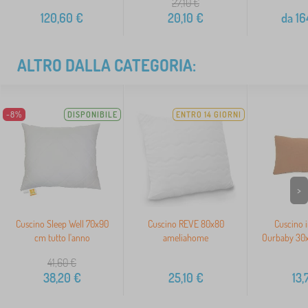
27,10
€
120,60
€
20,10
€
da
16
ALTRO DALLA CATEGORIA:
-8%
DISPONIBILE
ENTRO 14 GIORNI
>
Cuscino Sleep Well 70x90
Cuscino REVE 80x80
Cuscino 
cm tutto l'anno
ameliahome
Ourbaby 30x
41,60
€
38,20
€
25,10
€
13,