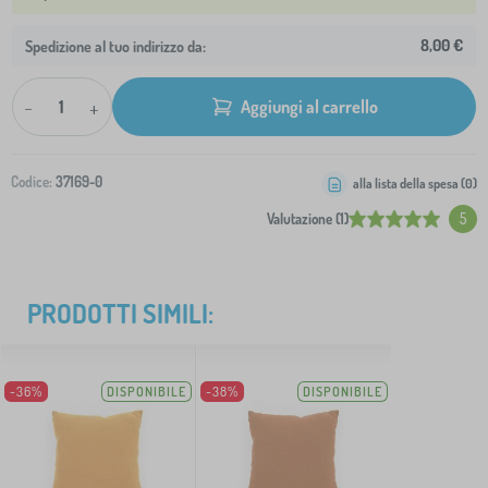
8,00 €
Spedizione al tuo indirizzo da:
-
+
Aggiungi al carrello
Codice:
37169-0
alla lista della spesa (
0
)
Valutazione (1)
5
PRODOTTI SIMILI:
-36%
DISPONIBILE
-38%
DISPONIBILE