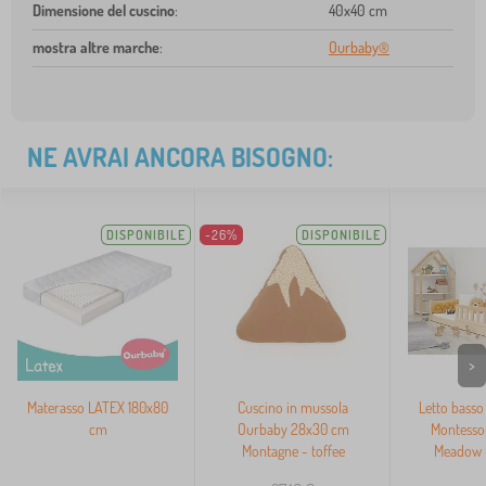
Dimensione del cuscino
:
40x40 cm
mostra altre marche
:
Ourbaby®
NE AVRAI ANCORA BISOGNO:
DISPONIBILE
-26%
DISPONIBILE
>
Materasso LATEX 180x80
Cuscino in mussola
Letto basso
cm
Ourbaby 28x30 cm
Montesso
Montagne - toffee
Meadow -