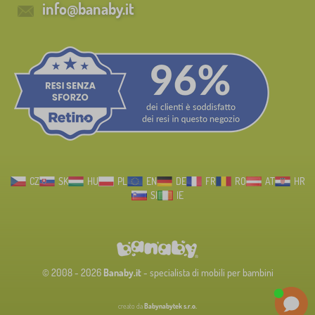
info@banaby.it
CZ
SK
HU
PL
EN
DE
FR
RO
AT
HR
SI
IE
© 2008 - 2026
Banaby.it
- specialista di mobili per bambini
creato da
Babynabytek s.r.o.