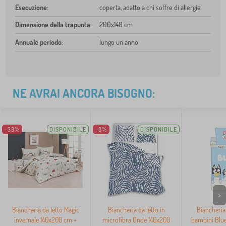
Esecuzione
:
coperta, adatto a chi soffre di allergie
Dimensione della trapunta
:
200x140 cm
Annuale periodo
:
lungo un anno
NE AVRAI ANCORA BISOGNO:
-33%
DISPONIBILE
-8%
DISPONIBILE
>
Biancheria da letto Magic
Biancheria da letto in
Biancheria 
invernale 140x200 cm +
microfibra Onde 140x200
bambini Blu