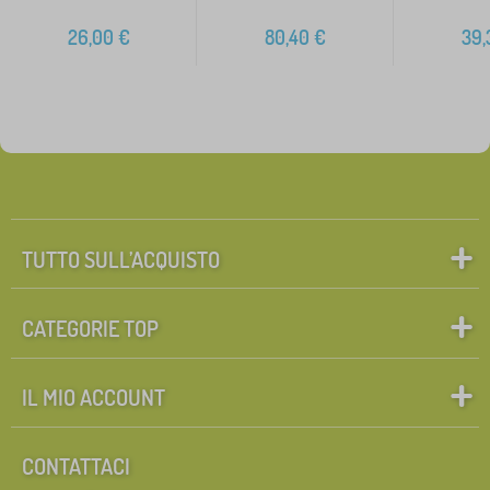
26,00
€
80,40
€
39,
TUTTO SULL’ACQUISTO
CATEGORIE TOP
IL MIO ACCOUNT
CONTATTACI