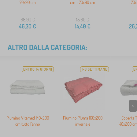
70x90 cm
cm + 70x90 cm
+ 70
68,90
€
15,60
€
46,30
€
14,40
€
26,
ALTRO DALLA CATEGORIA:
ENTRO 14 GIORNI
1-3 SETTIMANE
E
>
Piumino Vitamed 140x200
Piumino Pluma 160x200
Coperta T
cm tutto l'anno
invernale
140x200 cm 