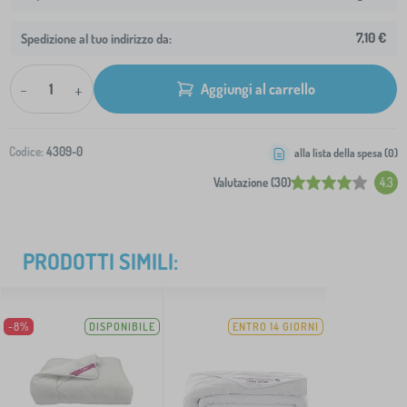
7,10 €
Spedizione al tuo indirizzo da:
-
+
Aggiungi al carrello
Codice:
4309-0
alla lista della spesa (
0
)
Valutazione (30)
4.3
PRODOTTI SIMILI:
-8%
DISPONIBILE
ENTRO 14 GIORNI