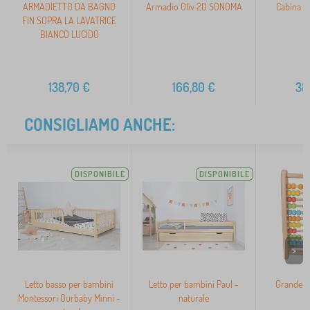
ARMADIETTO DA BAGNO
Armadio Oliv 2D SONOMA
Cabina a
FIN SOPRA LA LAVATRICE
BIANCO LUCIDO
138,70
€
166,80
€
38
CONSIGLIAMO ANCHE:
DISPONIBILE
DISPONIBILE
>
Letto basso per bambini
Letto per bambini Paul -
Grande b
Montessori Ourbaby Minni -
naturale