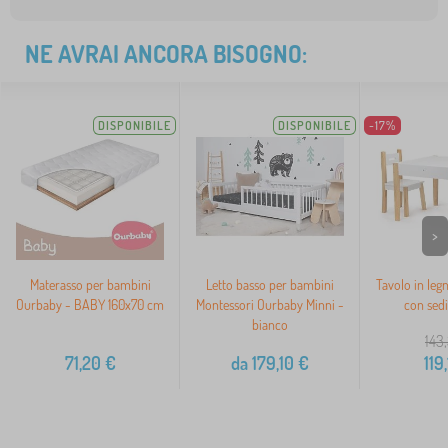
NE AVRAI ANCORA BISOGNO:
DISPONIBILE
DISPONIBILE
-17%
>
Materasso per bambini
Letto basso per bambini
Tavolo in leg
Ourbaby - BABY 160x70 cm
Montessori Ourbaby Minni -
con sedi
bianco
143
71,20
€
da
179,10
€
119