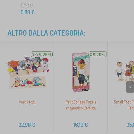
12,10
€
10,80
€
ALTRO DALLA CATEGORIA:
3-5 GIORNI
2 GIORNI
>
Vesti i topi
Petit Collage Puzzle
Small Foot F
magnetico L'artista
Fam
32,90
€
16,10
€
35,