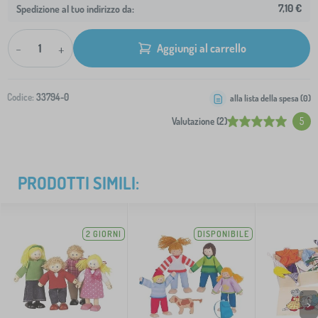
7,10 €
Spedizione al tuo indirizzo da:
-
+
Aggiungi al carrello
Codice:
33794-0
alla lista della spesa (
0
)
Valutazione (2)
5
PRODOTTI SIMILI:
2 GIORNI
DISPONIBILE
>