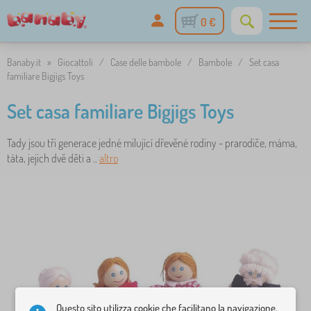
0 €
Banaby.it
»
Giocattoli
/
Case delle bambole
/
Bambole
/
Set casa
familiare Bigjigs Toys
Set casa familiare Bigjigs Toys
Tady jsou tři generace jedné milující dřevěné rodiny - prarodiče, máma,
táta, jejich dvě děti a ..
altro
Questo sito utilizza cookie che facilitano la navigazione.