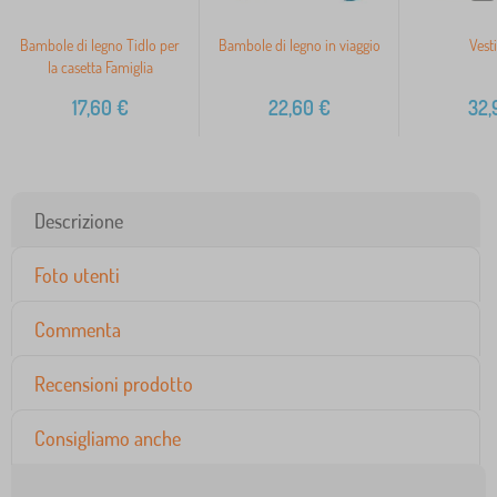
Bambole di legno Tidlo per
Bambole di legno in viaggio
Vesti
la casetta Famiglia
17,60
€
22,60
€
32,
Descrizione
Foto utenti
Commenta
Recensioni prodotto
Consigliamo anche