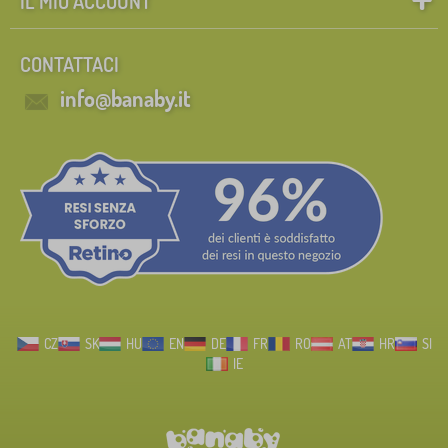
IL MIO ACCOUNT
CONTATTACI
info@banaby.it
CZ
SK
HU
EN
DE
FR
RO
AT
HR
SI
IE