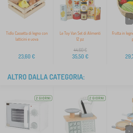
>
Tidlo Cassetta di legno con
Le Toy Van Set di Alimenti
Frutta in legn
latticini e uova
12 pz
44,60
€
23,60
€
35,50
€
29,
ALTRO DALLA CATEGORIA:
2 GIORNI
2 GIORNI
>