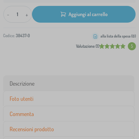
-
+
Aggiungi al carrello
Codice:
38437-0
alla lista della spesa (
0
)
Valutazione (1)
5
Descrizione
Foto utenti
Commenta
Recensioni prodotto