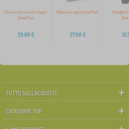
Forno a microonde in legno
Bilancia in legno Small Foot
Stoviglie i
Small Foot
Foot
29,90
€
27,90
€
32,
TUTTO SULL’ACQUISTO
CATEGORIE TOP