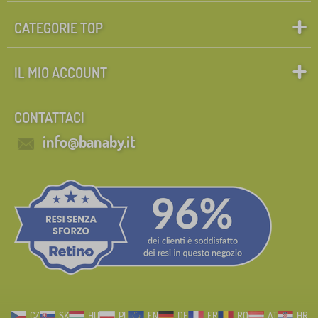
CATEGORIE TOP
IL MIO ACCOUNT
CONTATTACI
info@banaby.it
CZ
SK
HU
PL
EN
DE
FR
RO
AT
HR