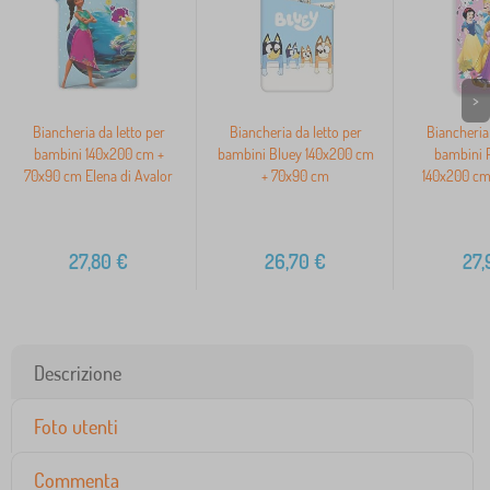
>
Biancheria da letto per
Biancheria da letto per
Biancheria 
bambini 140x200 cm +
bambini Bluey 140x200 cm
bambini P
70x90 cm Elena di Avalor
+ 70x90 cm
140x200 cm
27,80
€
26,70
€
27,
Descrizione
Foto utenti
Commenta