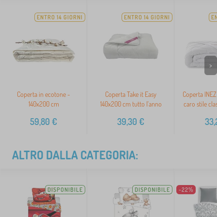
ENTRO 14 GIORNI
ENTRO 14 GIORNI
E
>
Coperta in ecotone -
Coperta Take it Easy
Coperta INEZ
140x200 cm
140x200 cm tutto l'anno
caro stile cl
59,80
€
39,30
€
33,
ALTRO DALLA CATEGORIA:
DISPONIBILE
DISPONIBILE
-22%