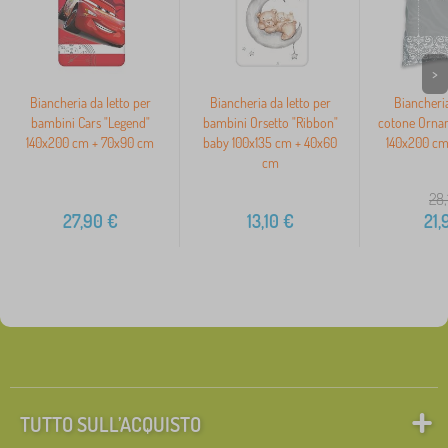
>
Biancheria da letto per
Biancheria da letto per
Biancheria
bambini Cars "Legend"
bambini Orsetto "Ribbon"
cotone Orna
140x200 cm + 70x90 cm
baby 100x135 cm + 40x60
140x200 cm
cm
28,
27,90
€
13,10
€
21,
TUTTO SULL’ACQUISTO