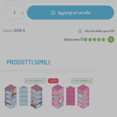
-
+
Aggiungi al carrello
Codice:
35616-0
alla lista della spesa (
0
)
Valutazione (1)
5
PRODOTTI SIMILI:
DISPONIBILE
-45%
DISPONIBILE