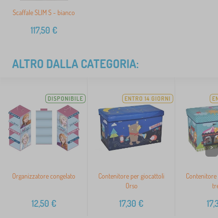
Scaffale SLIM S - bianco
117,50
€
ALTRO DALLA CATEGORIA:
DISPONIBILE
ENTRO 14 GIORNI
E
>
Organizzatore congelato
Contenitore per giocattoli
Contenitore 
Orso
tr
12,50
€
17,30
€
17,