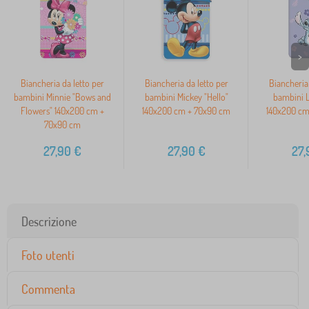
>
Biancheria da letto per
Biancheria da letto per
Biancheria 
bambini Minnie "Bows and
bambini Mickey "Hello"
bambini Li
Flowers" 140x200 cm +
140x200 cm + 70x90 cm
140x200 cm
70x90 cm
27,90
€
27,90
€
27,
Descrizione
Foto utenti
Commenta