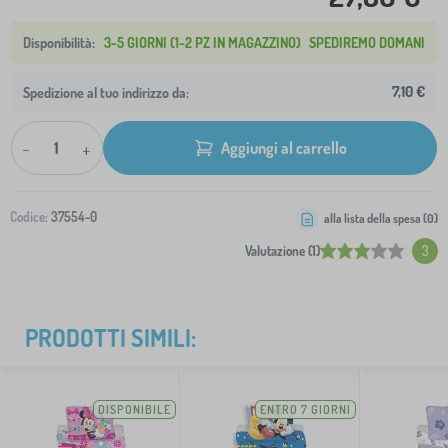
3-5 GIORNI (1-2 PZ IN MAGAZZINO)
SPEDIREMO DOMANI
7,10 €
Spedizione al tuo indirizzo da:
-
+
Aggiungi al carrello
Codice:
37554-0
alla lista della spesa (
0
)
Valutazione (1)
3
PRODOTTI SIMILI:
DISPONIBILE
ENTRO 7 GIORNI