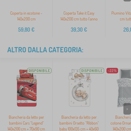
Coperta in ecotone -
Coperta Take it Easy
Piumino Vit
140x200 cm
140x200 cm tutto l'anno
cm tutt
59,80
€
39,30
€
26,
ALTRO DALLA CATEGORIA:
DISPONIBILE
DISPONIBILE
-22%
>
Biancheria da letto per
Biancheria da letto per
Biancheria
bambini Cars "Legend"
bambini Orsetto "Ribbon"
cotone Orna
140x200 cm + 70x90 cm
baby 100x135 cm + 40x60
140x200 cm