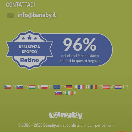
CONTATTACI
info@banaby.it
CZ
SK
HU
PL
EN
DE
FR
RO
AT
HR
SI
IE
© 2008 - 2026
Banaby.it
- specialista di mobili per bambini