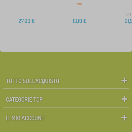
cm
28,
27,90
€
13,10
€
21,
TUTTO SULL’ACQUISTO
CATEGORIE TOP
IL MIO ACCOUNT