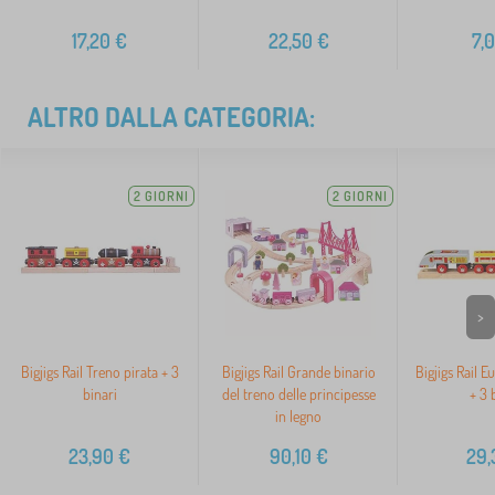
17,20
€
22,50
€
7,
ALTRO DALLA CATEGORIA:
2 GIORNI
2 GIORNI
>
Bigjigs Rail Treno pirata + 3
Bigjigs Rail Grande binario
Bigjigs Rail E
binari
del treno delle principesse
+ 3 
in legno
23,90
€
90,10
€
29,