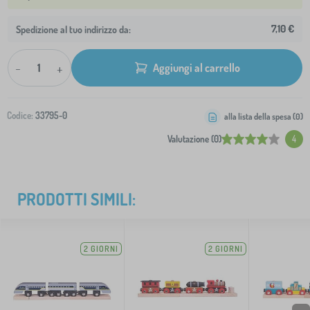
7,10 €
Spedizione al tuo indirizzo da:
-
+
Aggiungi al carrello
Codice:
33795-0
alla lista della spesa (
0
)
Valutazione (0)
4
PRODOTTI SIMILI:
2 GIORNI
2 GIORNI