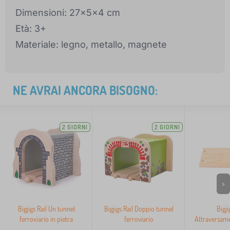
Dimensioni: 27x5x4 cm
Età: 3+
Materiale: legno, metallo, magnete
NE AVRAI ANCORA BISOGNO:
2 GIORNI
2 GIORNI
>
Bigjigs Rail Un tunnel
Bigjigs Rail Doppio tunnel
Bigji
ferroviario in pietra
ferroviario
Attraversame