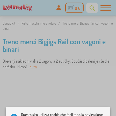
0 €
Banaby.it
»
Piste macchinine e rotaie
/
Treno merci Bigjigs Rail con vagoni e
binari
Treno merci Bigjigs Rail con vagoni e
binari
Dřevěný nákladní vlak s 2 vagóny a 2 autíčky. Součástí balení je vše dle
obrázku. Hlavní ..
altro
Questo sito utilizza cookie che facilitano la navigazione.