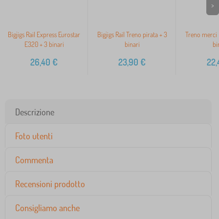
>
Bigjigs Rail Express Eurostar
Bigjigs Rail Treno pirata + 3
Treno merci B
E320 + 3 binari
binari
bi
26,40
€
23,90
€
22,
Descrizione
Foto utenti
Commenta
Recensioni prodotto
Consigliamo anche