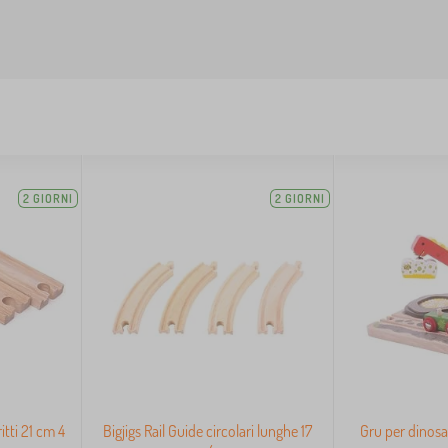
2 GIORNI
2 GIORNI
ritti 21 cm 4
Bigjigs Rail Guide circolari lunghe 17
Gru per dinosau