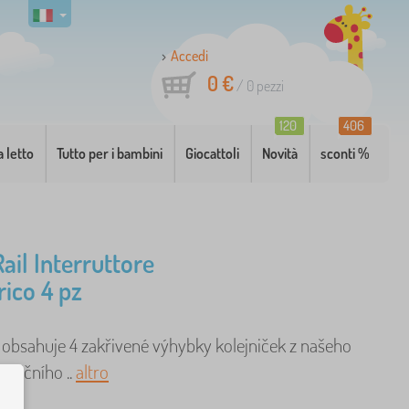
Accedi
0 €
/
0
pezzi
120
406
a letto
Tutto per i bambini
Giocattoli
Novità
sconti %
Rail Interruttore
ico 4 pz
í obsahuje 4 zakřivené výhybky kolejniček z našeho
ezničního ..
altro