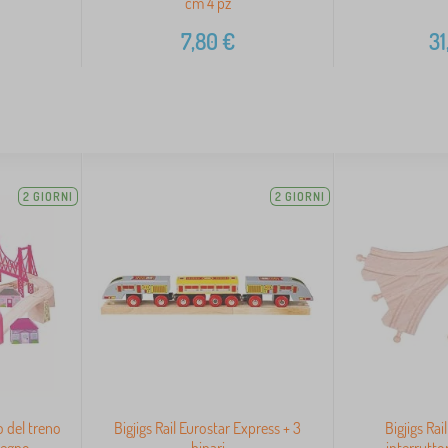
cm 4 pz
7,80
€
31
2 GIORNI
2 GIORNI
o del treno
Bigjigs Rail Eurostar Express + 3
Bigjigs Rai
 legno
binari
interruttor