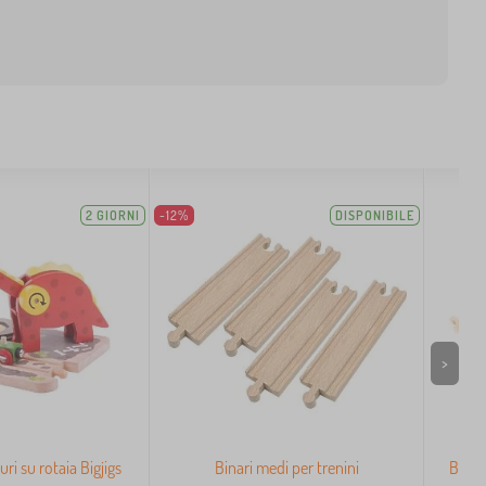
2 GIORNI
-12%
DISPONIBILE
>
ri su rotaia Bigjigs
Binari medi per trenini
Bigjig