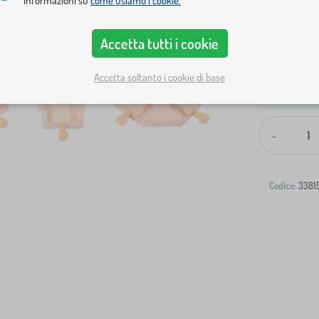
informazioni su
come usiamo i cookie.
Accetta tutti i cookie
Accetta soltanto i cookie di base
Spedizione al
-
Codice:
3381