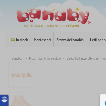
specialista in arredamento per bambini
In stock
Montessori
Stanza dei bambini
Letti per 
Banaby.it
»
Piste macchinine e rotaie
/
Bigjigs Rail Interruttore simmet