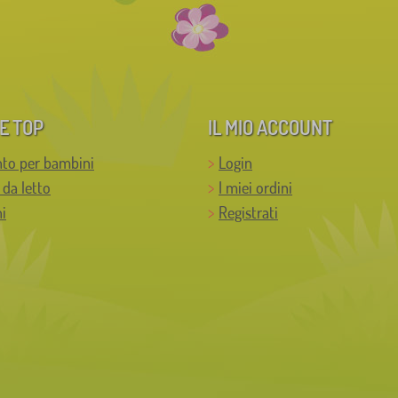
E TOP
IL MIO ACCOUNT
to per bambini
Login
 da letto
I miei ordini
i
Registrati