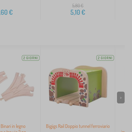
5,80
€
,60
€
5,10
€
2 GIORNI
2 GIORNI
>
l Binari in legno
Bigjigs Rail Doppio tunnel ferroviario
Bi
e a tre vie 2 pz
impos