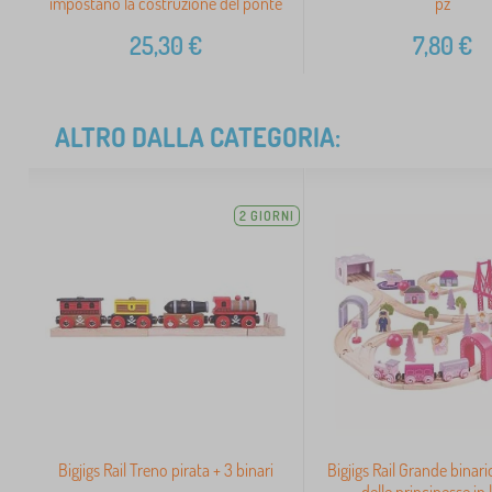
impostano la costruzione del ponte
pz
25,30
€
7,80
€
ALTRO DALLA CATEGORIA:
2 GIORNI
Bigjigs Rail Treno pirata + 3 binari
Bigjigs Rail Grande binari
delle principesse in