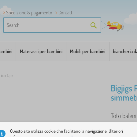
Spedizione & pagamento
Contatti
bambini
Materassi per bambini
Mobili per bambini
biancheria d
rico 4 pz
Bigjigs 
simmetr
Toto balen
BigJigs žel
Questo sito utilizza cookie che facilitano la navigazione. Ulteriori