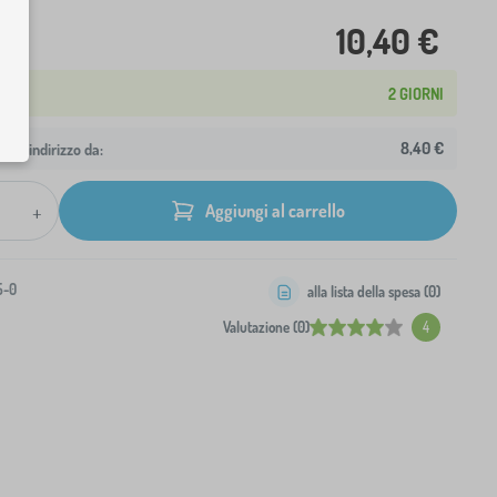
10,40 €
2 GIORNI
8,40 €
 tuo indirizzo da:
+
Aggiungi al carrello
5-0
alla lista della spesa (
0
)
Valutazione (0)
4