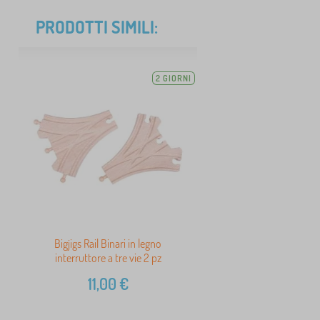
PRODOTTI SIMILI:
2 GIORNI
Bigjigs Rail Binari in legno
interruttore a tre vie 2 pz
11,00
€