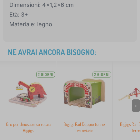
Dimensioni: 4x1,2x6 cm
Età: 3+
Materiale: legno
NE AVRAI ANCORA BISOGNO:
2 GIORNI
2 GIORNI
>
Gru per dinosauri su rotaia
Bigjigs Rail Doppio tunnel
Bigjigs Rail
Bigjigs
ferroviario
ferro