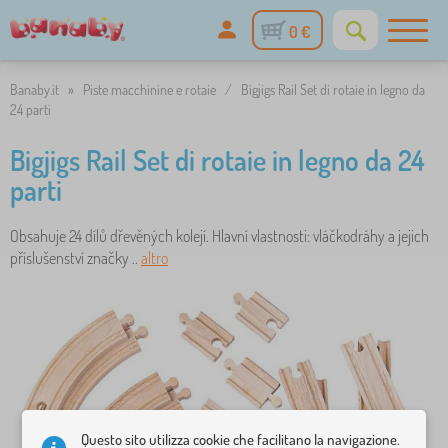
0 €
Banaby.it
»
Piste macchinine e rotaie
/
Bigjigs Rail Set di rotaie in legno da
24 parti
Bigjigs Rail Set di rotaie in legno da 24
parti
Obsahuje 24 dílů dřevěných kolejí. Hlavní vlastnosti: vláčkodráhy a jejich
příslušenství značky ..
altro
Questo sito utilizza cookie che facilitano la navigazione.