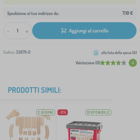
7,10 €
Spedizione al tuo indirizzo da:
-
+
Aggiungi al carrello
Codice:
33679-0
alla lista della spesa (
0
)
Valutazione (0)
4
PRODOTTI SIMILI:
2 GIORNI
-8%
DISPONIBILE