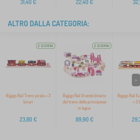
31,40
€
22,40
€
32,
ALTRO DALLA CATEGORIA:
2 GIORNI
2 GIORNI
>
Bigjigs Rail Treno pirata + 3
Bigjigs Rail Grande binario
Bigjigs Rail E
binari
del treno delle principesse
+ 3 
in legno
23,80
€
89,90
€
29,