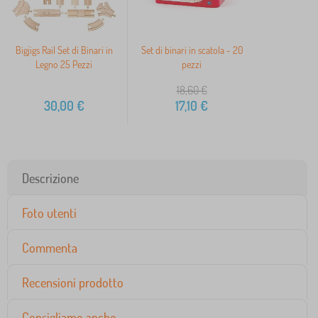
Bigjigs Rail Set di Binari in
Set di binari in scatola - 20
Legno 25 Pezzi
pezzi
18,60
€
30,00
€
17,10
€
Descrizione
Foto utenti
Commenta
Recensioni prodotto
Consigliamo anche