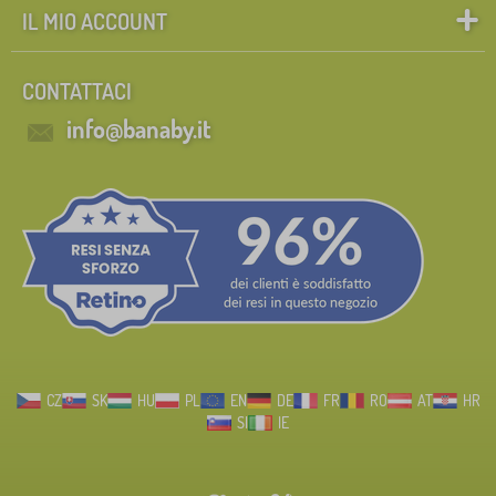
IL MIO ACCOUNT
CONTATTACI
info@banaby.it
CZ
SK
HU
PL
EN
DE
FR
RO
AT
HR
SI
IE