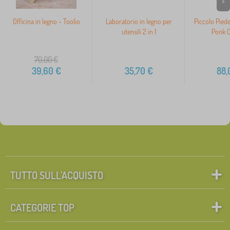
>
Officina in legno - Toolio
Laboratorio in legno per
Piccolo Piede
utensili 2 in 1
Ponk C
70,00
€
39,60
€
35,70
€
88,
TUTTO SULL’ACQUISTO
CATEGORIE TOP