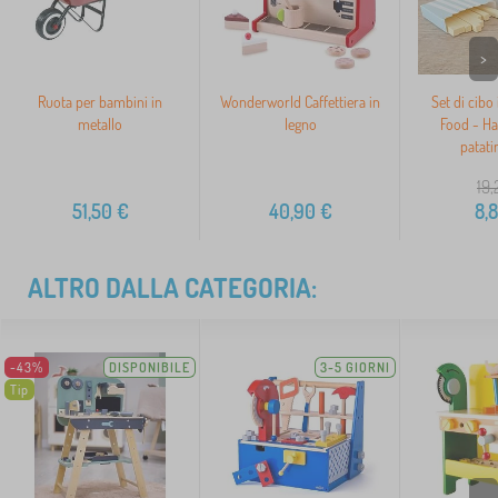
>
Ruota per bambini in
Wonderworld Caffettiera in
Set di cibo 
metallo
legno
Food - H
patatin
19,
51,50
€
40,90
€
8,
ALTRO DALLA CATEGORIA:
-43%
DISPONIBILE
3-5 GIORNI
Tip