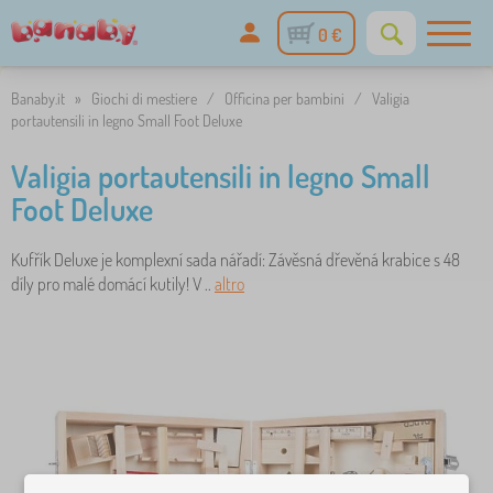
0 €
Banaby.it
»
Giochi di mestiere
/
Officina per bambini
/
Valigia
portautensili in legno Small Foot Deluxe
Valigia portautensili in legno Small
Foot Deluxe
Kufřík Deluxe je komplexní sada nářadí: Závěsná dřevěná krabice s 48
díly pro malé domácí kutily! V ..
altro