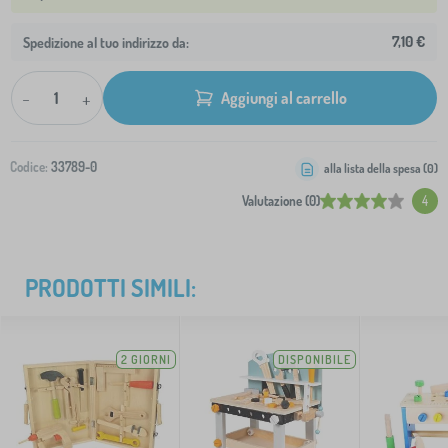
7,10 €
Spedizione al tuo indirizzo da:
-
+
Aggiungi al carrello
Codice:
33789-0
alla lista della spesa (
0
)
Valutazione (0)
4
PRODOTTI SIMILI:
2 GIORNI
DISPONIBILE