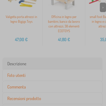
>
Valigetta porta attrezzi in
Officina in legno per
small foot B
legno Bigjigs Toys
bambini, banco da lavoro
in legno e c
con attrezzi, 38 elementi
attrezz
ECOTOYS
47,00
€
41,80
€
35,
Descrizione
Foto utenti
Commenta
Recensioni prodotto