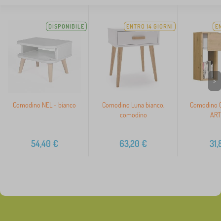
DISPONIBILE
ENTRO 14 GIORNI
E
>
Comodino NEL - bianco
Comodino Luna bianco,
Comodino 
comodino
ART
54,40
€
63,20
€
31,