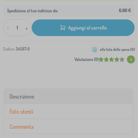
6,90 €
Spedizione al tuo indirizzo da:
-
+
Aggiungi al carrello
Codice:
34587-0
alla lista della spesa (
0
)
Valutazione (0)
4
Descrizione
Foto utenti
Commenta