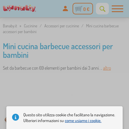
0 €
Banaby.it
»
Cucinine
/
Accessori per cucinine
/
Mini cucina barbecue
accessori per bambini
Mini cucina barbecue accessori per
bambini
Set da barbecue con 69 elementi per bambini dai 3 anni. ..
altro
Questo sito utilizza cookie che facilitano la navigazione.
Ulteriori informazioni su
come usiamo i cookie.