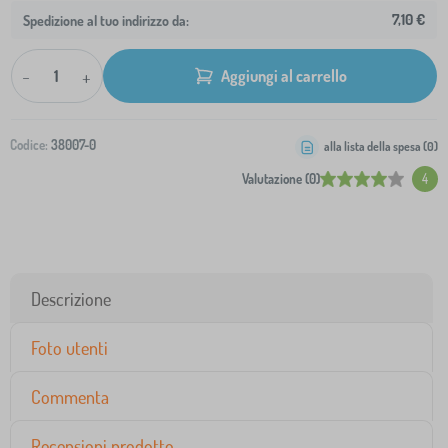
7,10 €
Spedizione al tuo indirizzo da:
-
+
Aggiungi al carrello
Codice:
38007-0
alla lista della spesa (
0
)
Valutazione (0)
4
Descrizione
Foto utenti
Commenta
Recensioni prodotto