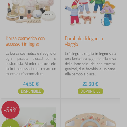
Borsa cosmetica con
Bambole di legno in
accessori in legno
viaggio
La borsa cosmetica è il sogno di
Un'allegra famiglia in legno sarà
ogni piccola truccatrice e
una fantastica aggiunta alla casa
costumista. All'interno troverete
delle bambole. Nel set troverai
tutto il necessario per creare un
genitori, due bambini e un cane.
trucco e un'acconciatura...
Alle bambole piace...
44,50
€
22,60
€
DISPONIBILE
DISPONIBILE
-54%