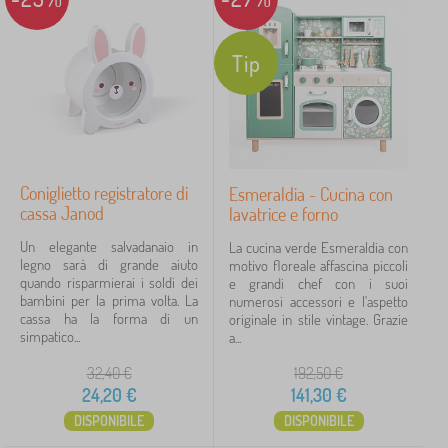
Tip
Coniglietto registratore di
Esmeraldia - Cucina con
cassa Janod
lavatrice e forno
Un elegante salvadanaio in
La cucina verde Esmeraldia con
legno sarà di grande aiuto
motivo floreale affascina piccoli
quando risparmierai i soldi dei
e grandi chef con i suoi
bambini per la prima volta. La
numerosi accessori e l'aspetto
cassa ha la forma di un
originale in stile vintage. Grazie
simpatico...
a...
32,40
€
192,50
€
24,20
€
141,30
€
DISPONIBILE
DISPONIBILE