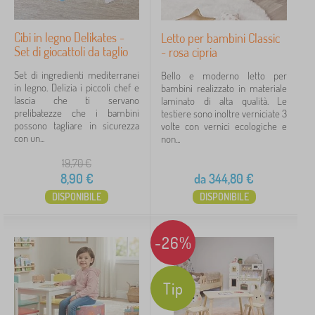
Cibi in legno Delikates -
Letto per bambini Classic
Set di giocattoli da taglio
- rosa cipria
Set di ingredienti mediterranei
Bello e moderno letto per
in legno. Delizia i piccoli chef e
bambini realizzato in materiale
lascia che ti servano
laminato di alta qualità. Le
prelibatezze che i bambini
testiere sono inoltre verniciate 3
possono tagliare in sicurezza
volte con vernici ecologiche e
con un...
non...
19,70
€
8,90
€
da
344,80
€
DISPONIBILE
DISPONIBILE
-26%
Tip