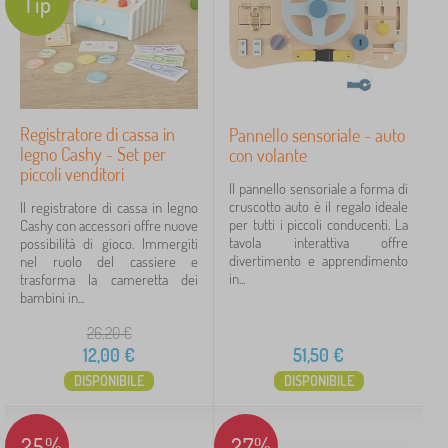
Tip
Registratore di cassa in
Pannello sensoriale - auto
legno Cashy - Set per
con volante
piccoli venditori
Il pannello sensoriale a forma di
cruscotto auto è il regalo ideale
Il registratore di cassa in legno
per tutti i piccoli conducenti. La
Cashy con accessori offre nuove
tavola interattiva offre
possibilità di gioco. Immergiti
divertimento e apprendimento
nel ruolo del cassiere e
in...
trasforma la cameretta dei
bambini in...
26,20
€
12,00
€
51,50
€
DISPONIBILE
DISPONIBILE
-25%
-27%