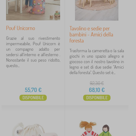
Pouf Unicorno
Tavolino e sedie per
bambini - Amici della
Grazie al suo rivestimento
foresta
impermeabile, Pouf Unicorn è
un compagno adatto per
Trasforma la cameretta o la sala
sedersi all'interno e all'esterno .
giochi in uno spazio allegro e
Nonostante il suo peso ridotto,
giocoso con il nostro tavolino in
questo...
legno e set di due sedie "Amici
della foresta". Questo set è...
92,30
€
55,70
€
68,10
€
DISPONIBILE
DISPONIBILE