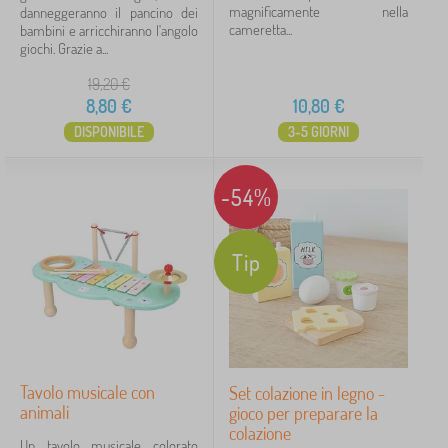
magnificamente nella
danneggeranno il pancino dei
cameretta...
bambini e arricchiranno l'angolo
giochi. Grazie a...
19,20
€
8,80
€
10,80
€
DISPONIBILE
3-5 GIORNI
-54%
Tip
Tavolo musicale con
Set colazione in legno -
animali
gioco per preparare la
colazione
Un tavolo musicale colorato