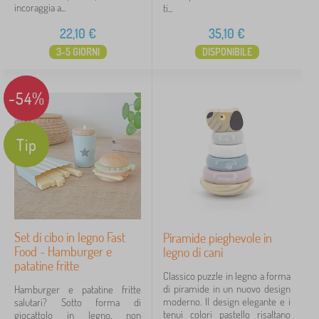
incoraggia a...
ti...
22,10
€
35,10
€
3-5 GIORNI
DISPONIBILE
-54%
Tip
Set di cibo in legno Fast
Piramide pieghevole in
Food - Hamburger e
legno di cani
patatine fritte
Classico puzzle in legno a forma
di piramide in un nuovo design
Hamburger e patatine fritte
moderno. Il design elegante e i
salutari? Sotto forma di
tenui colori pastello risaltano
giocattolo in legno, non