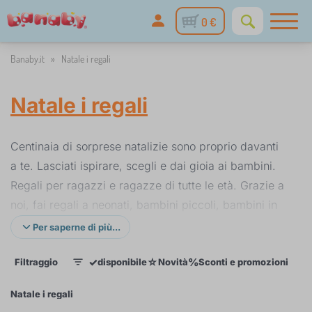
0 €
Banaby.it
»
Natale i regali
Natale i regali
Centinaia di sorprese natalizie sono proprio davanti
a te. Lasciati ispirare, scegli e dai gioia ai bambini.
Regali per ragazzi e ragazze di tutte le età. Grazie a
noi, fai regali a neonati, bambini piccoli, bambini in
età prescolare o scolari.
Per saperne di più...
Sorprendi i più piccoli con il regalo giusto
. Che tu
✓
☆
%
Filtraggio
disponibile
Novità
Sconti e promozioni
Cat
1
abbia con noi piccoli chef, fai-da-te o concorrenti,
puoi scegliere. Dai giocattoli in legno, passando per
Natale i regali