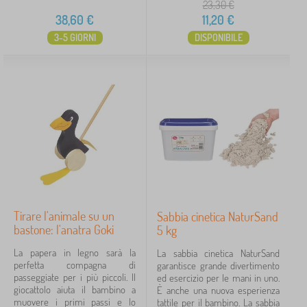
23,30
€
38,60
€
11,20
€
3-5 GIORNI
DISPONIBILE
Tirare l'animale su un
Sabbia cinetica NaturSand
bastone: l'anatra Goki
5 kg
La papera in legno sarà la
La sabbia cinetica NaturSand
perfetta compagna di
garantisce grande divertimento
passeggiate per i più piccoli. Il
ed esercizio per le mani in uno.
giocattolo aiuta il bambino a
È anche una nuova esperienza
muovere i primi passi e lo
tattile per il bambino. La sabbia