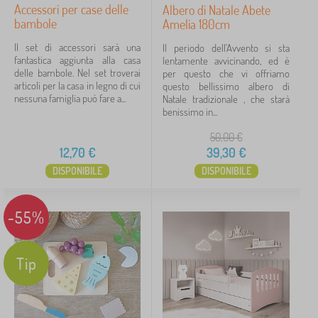
Accessori per case delle
Albero di Natale Abete
bambole
Amelia 180cm
Il set di accessori sarà una
Il periodo dell'Avvento si sta
fantastica aggiunta alla casa
lentamente avvicinando, ed è
delle bambole. Nel set troverai
per questo che vi offriamo
articoli per la casa in legno di cui
questo bellissimo albero di
nessuna famiglia può fare a...
Natale tradizionale , che starà
benissimo in...
50,00
€
12,70
€
39,30
€
DISPONIBILE
DISPONIBILE
-55%
Tip