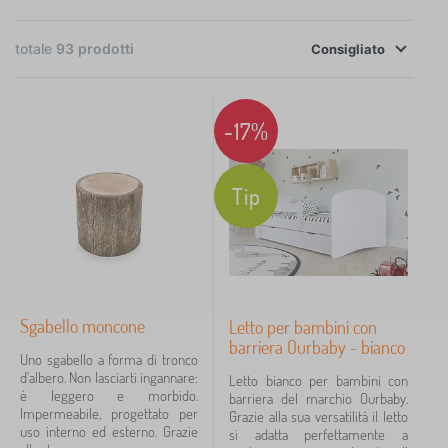
gli angoli cottura agli accessori che animeranno le
camerette dei bambini.
×
totale
93
prodotti
FILTRAGGIO
Consigliato
Scegli i regali di Natale in tempo e regala ai bambini
sotto l'albero un gioioso Natale;)
Categoria
-17%
G
Tip
›
13
i
o
B
›
c
10
l
a
o
M
t
›
c
9
o
t
c
n
o
M
h
Sgabello moncone
Letto per bambini con
›
t
8
l
o
i
barriera Ourbaby - bianco
e
i
n
p
Uno sgabello a forma di tronco
G
s
>
›
t
6
e
d'albero. Non lasciarti ingannare:
Letto bianco per bambini con
i
s
C
e
r
è leggero e morbido.
barriera del marchio Ourbaby.
o
o
u
G
s
c
Impermeabile, progettato per
›
Grazie alla sua versatilità il letto
c
5
r
c
i
s
o
uso interno ed esterno. Grazie
si adatta perfettamente a
a
i
i
o
o
s