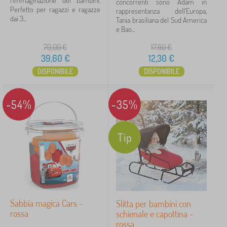
l'immaginazione dei bambini.
concorrenti sono Adam in
Perfetto per ragazzi e ragazze
rappresentanza dell'Europa,
dai 3...
Tania brasiliana del Sud America
e Bao...
70,00
€
17,80
€
39,60
€
12,30
€
DISPONIBILE
DISPONIBILE
-54%
-35%
Tip
Sabbia magica Cars -
Slitta per bambini con
rossa
schienale e capottina -
rossa