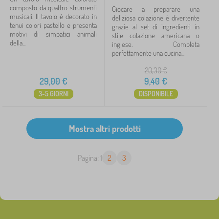
composto da quattro strumenti
Giocare a preparare una
musicali. Il tavolo è decorato in
deliziosa colazione è divertente
tenui colori pastello e presenta
grazie al set di ingredienti in
motivi di simpatici animali
stile colazione americana o
della...
inglese. Completa
perfettamente una cucina...
20,30
€
29,00
€
9,40
€
3-5 GIORNI
DISPONIBILE
Pagina: 1
2
3