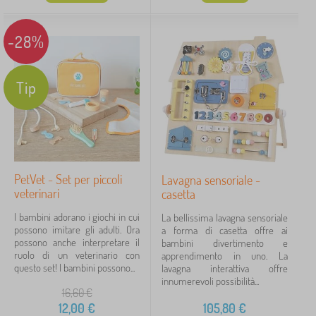
-28%
Tip
PetVet - Set per piccoli
Lavagna sensoriale -
veterinari
casetta
I bambini adorano i giochi in cui
La bellissima lavagna sensoriale
possono imitare gli adulti. Ora
a forma di casetta offre ai
possono anche interpretare il
bambini divertimento e
ruolo di un veterinario con
apprendimento in uno. La
questo set! I bambini possono...
lavagna interattiva offre
innumerevoli possibilità...
16,60
€
12,00
€
105,80
€