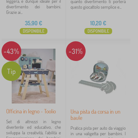
leggera, è dunque ideale per il
quanto divertimento ti porterà
v
e
e
divertimento dei bambini.
questo giocattolo semplice e...
Sconto
421
i
s
Grazie ai...
s
o
Novità
120
35,90
€
10,20
€
r
i
DISPONIBILE
DISPONIBILE
Mancia
58
-43%
-31%
Personaggi delle fiabe
Marche
Tip
FILTRAGGIO
Officina in legno - Toolio
Una pista da corsa in un
baule
Set di attrezzi in legno
divertente ed educativo, che
Pratica pista per auto da viaggio
sviluppa la creatività, l'abilità e
in una valigetta per bambini. I