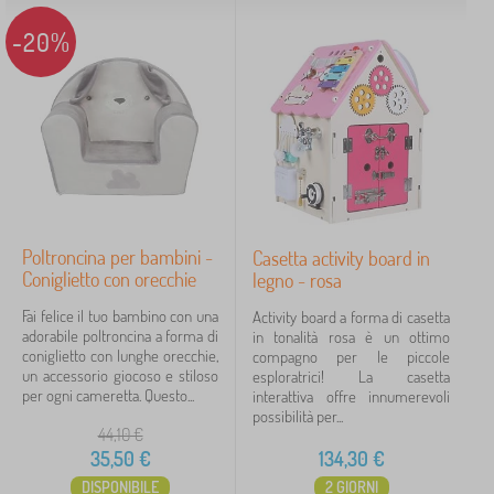
-20%
Poltroncina per bambini -
Casetta activity board in
Coniglietto con orecchie
legno - rosa
Fai felice il tuo bambino con una
Activity board a forma di casetta
adorabile poltroncina a forma di
in tonalità rosa è un ottimo
coniglietto con lunghe orecchie,
compagno per le piccole
un accessorio giocoso e stiloso
esploratrici! La casetta
per ogni cameretta. Questo...
interattiva offre innumerevoli
possibilità per...
44,10
€
35,50
€
134,30
€
DISPONIBILE
2 GIORNI