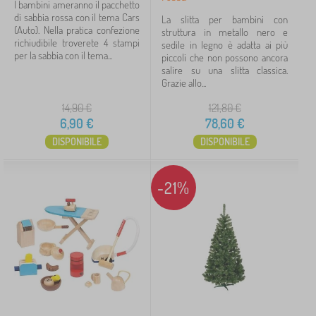
I bambini ameranno il pacchetto
di sabbia rossa con il tema Cars
La slitta per bambini con
(Auto). Nella pratica confezione
struttura in metallo nero e
richiudibile troverete 4 stampi
sedile in legno è adatta ai più
per la sabbia con il tema...
piccoli che non possono ancora
salire su una slitta classica.
Grazie allo...
14,90
€
121,80
€
6,90
€
78,60
€
DISPONIBILE
DISPONIBILE
-21%