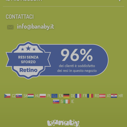
CONTATTACI
info@banaby.it
CZ
SK
HU
PL
EN
DE
FR
RO
AT
HR
SI
IE