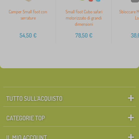
Camper Small Foot con
Small Foot Cubo safari
Sbloccare M
serrature
motorizzato di grandi
Lo
dimensioni
54,50
€
78,50
€
38,
TUTTO SULL’ACQUISTO
CATEGORIE TOP
IL MIO ACCOUNT