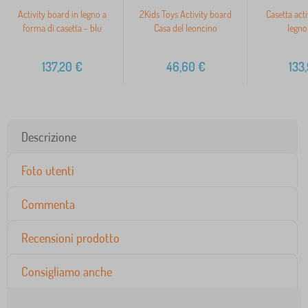
Activity board in legno a
2Kids Toys Activity board
Casetta acti
forma di casetta - blu
Casa del leoncino
legno
137,20
€
46,60
€
133
Descrizione
Foto utenti
Commenta
Recensioni prodotto
Consigliamo anche