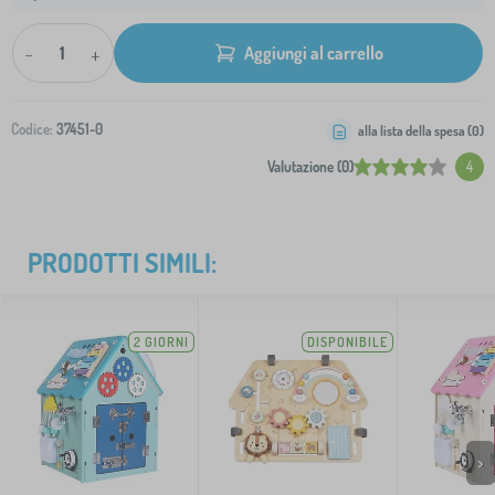
-
+
Aggiungi al carrello
Codice:
37451-0
alla lista della spesa (
0
)
Valutazione (0)
4
PRODOTTI SIMILI:
2 GIORNI
DISPONIBILE
>