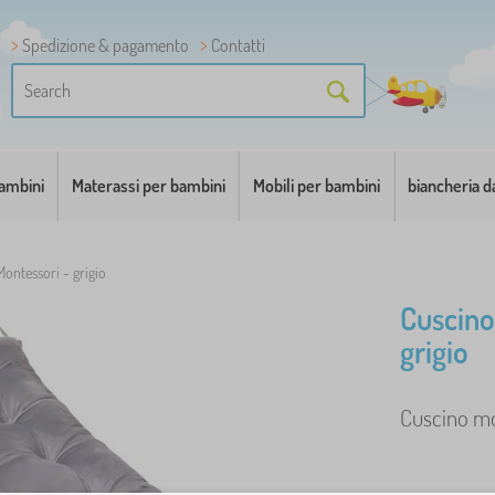
Spedizione & pagamento
Contatti
bambini
Materassi per bambini
Mobili per bambini
biancheria d
Montessori - grigio
Cuscino
grigio
Cuscino mor