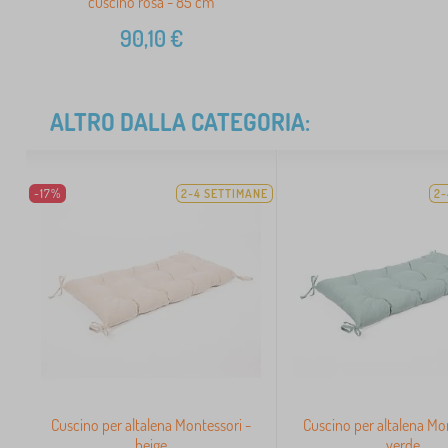
cuscino rosa - 85 cm
90,10
€
ALTRO DALLA CATEGORIA:
-17%
2-4 SETTIMANE
2-
Cuscino per altalena Montessori -
Cuscino per altalena Mo
beige
verde