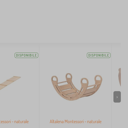
DISPONIBILE
DISPONIBILE
>
essori - naturale
Altalena Montessori - naturale
A