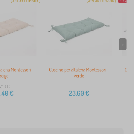
2-4 SETTIMANE
2-4 SETTIMANE
-17%
>
talena Montessori -
Cuscino per altalena Montessori -
Cusci
beige
verde
7,10
€
,40
€
23,60
€