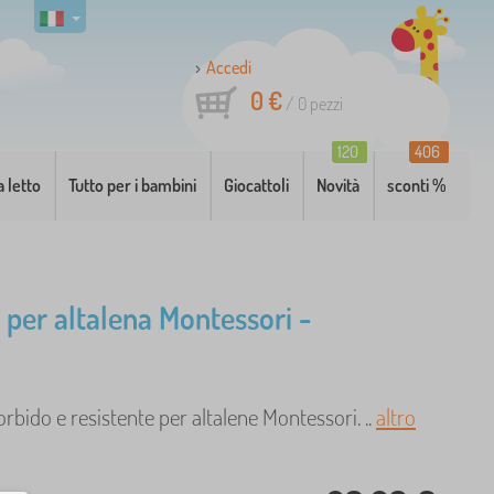
Accedi
0 €
/
0
pezzi
120
406
a letto
Tutto per i bambini
Giocattoli
Novità
sconti %
 per altalena Montessori -
bido e resistente per altalene Montessori. ..
altro