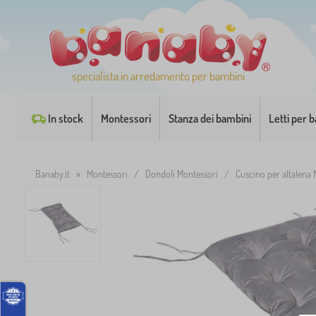
specialista in arredamento per bambini
In stock
Montessori
Stanza dei bambini
Letti per 
Banaby.it
»
Montessori
/
Dondoli Montessori
/
Cuscino per altalena 