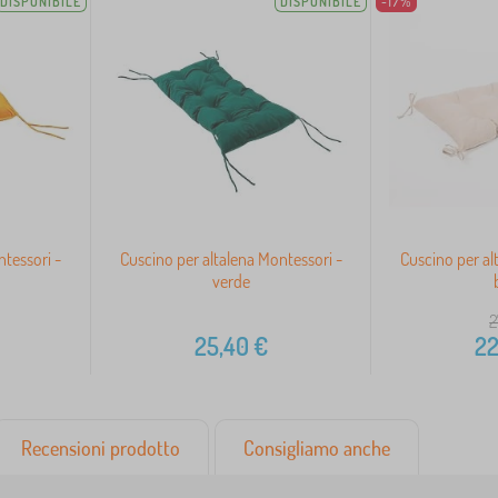
DISPONIBILE
DISPONIBILE
-17%
ntessori -
Cuscino per altalena Montessori -
Cuscino per al
verde
2
25,40
€
22
Recensioni prodotto
Consigliamo anche