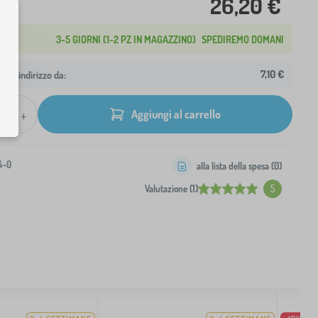
26,20 €
3-5 GIORNI (1-2 PZ IN MAGAZZINO)
SPEDIREMO DOMANI
7,10 €
 tuo indirizzo da:
+
Aggiungi al carrello
4-0
alla lista della spesa (
0
)
Valutazione (1)
5