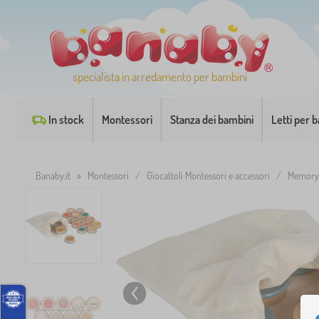
specialista in arredamento per bambini
In stock
Montessori
Stanza dei bambini
Letti per 
Banaby.it
»
Montessori
/
Giocattoli Montessori e accessori
/
Memory 