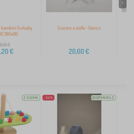
>
r bambini Ourbaby
Cuscino a stella - bianco
OC 180x80
0,10
€
,20
€
20,60
€
2 GIORNI
-34%
DISPONIBILE