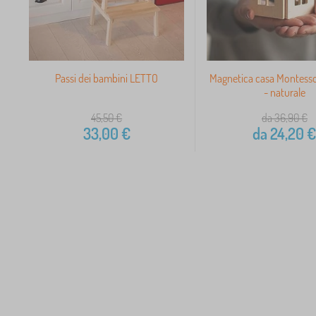
Passi dei bambini LETTO
Magnetica casa Montessor
- naturale
45,50
€
da 36,90
€
33,00
€
da
24,20