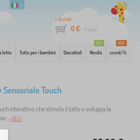
Accedi
0 €
/
0
pezzi
120
404
a letto
Tutto per i bambini
Giocattoli
Novità
sconti %
 Sensoriale Touch
h interattivo che stimola il tatto e sviluppa la
ne. ..
altro