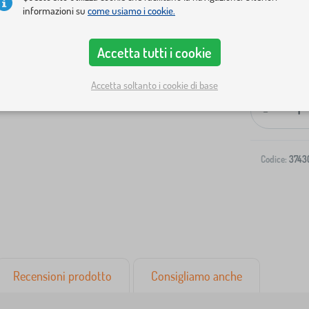
informazioni su
come usiamo i cookie.
Accetta tutti i cookie
Spedizione al
Accetta soltanto i cookie di base
-
Codice:
3743
Recensioni prodotto
Consigliamo anche