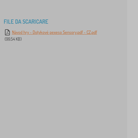
FILE DA SCARICARE
Návod hry - Dotykové pexeso Sensory.pdf - CZ.pdf
(99.54 KB)