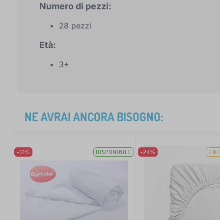
Numero di pezzi:
28 pezzi
Età:
3+
NE AVRAI ANCORA BISOGNO:
-31%
DISPONIBILE
-24%
ENT