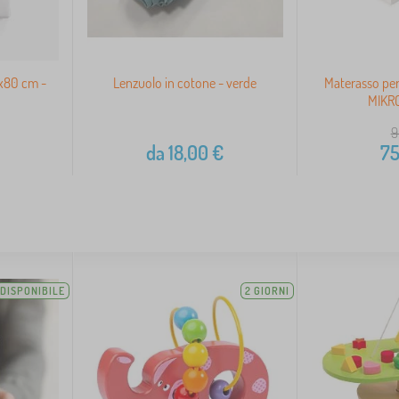
0x80 cm -
Lenzuolo in cotone - verde
Materasso pe
MIKR
9
da
18,00
€
75
DISPONIBILE
2 GIORNI