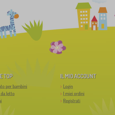
E TOP
IL MIO ACCOUNT
to per bambini
Login
 da letto
I miei ordini
i
Registrati