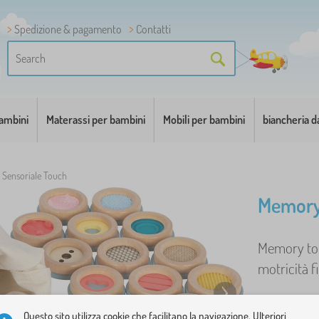
Spedizione & pagamento
Contatti
bambini
Materassi per bambini
Mobili per bambini
biancheria d
Sensoriale Touch
Memory
Memory touc
motricità fi
Questo sito utilizza cookie che facilitano la navigazione. Ulteriori