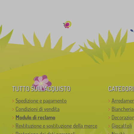
TUTTO SULL’ACQUISTO
CATEGORI
Spedizione e pagamento
Arredamen
Condizioni di vendita
Biancheria
Modulo di reclamo
Decorazion
Restituzione e sostituzione della merce
Giocattoli
Protezione dei dati personali
Novità