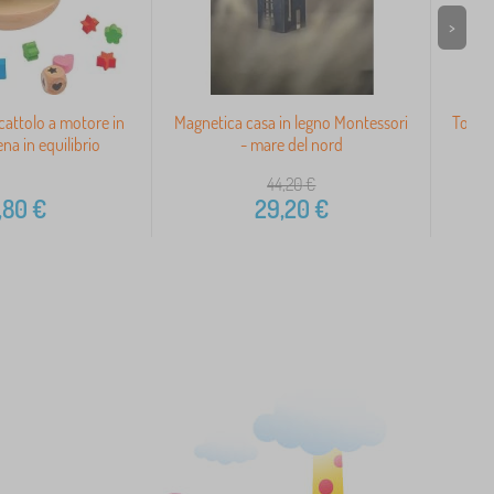
>
cattolo a motore in
Magnetica casa in legno Montessori
Torre 
ena in equilibrio
- mare del nord
44,20
€
,80
€
29,20
€