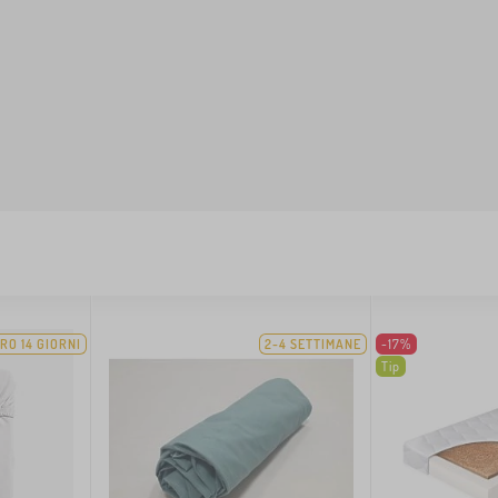
RO 14 GIORNI
2-4 SETTIMANE
-17%
Tip