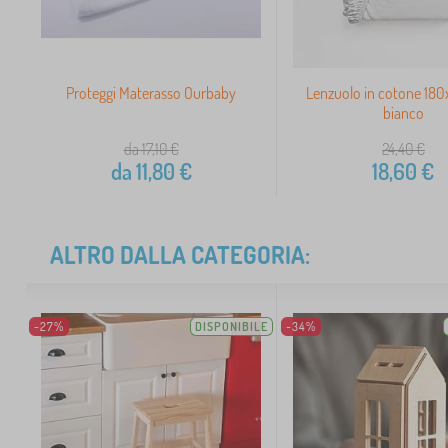
Proteggi Materasso Ourbaby
Lenzuolo in cotone 18
bianco
da 17,10
€
24,40
€
da
11,80
€
18,60
€
ALTRO DALLA CATEGORIA:
-27%
DISPONIBILE
-34%