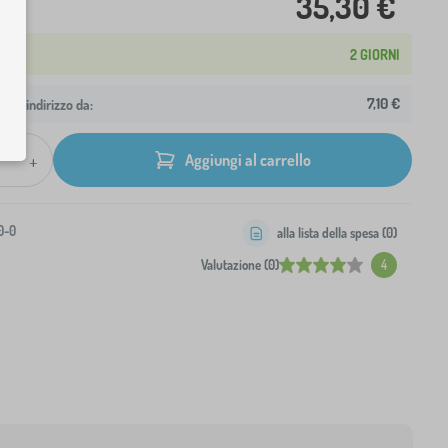
35,30 €
2 GIORNI
7,10 €
 tuo indirizzo da:
+
Aggiungi al carrello
0-0
alla lista della spesa (
0
)
Valutazione (0)
4