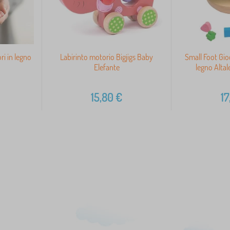
i in legno
Labirinto motorio Bigjigs Baby
Small Foot Gio
Elefante
legno Altal
€
15,80
€
17