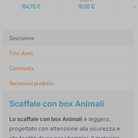
164,70
€
16,00
€
4
Descrizione
Foto utenti
Commenta
Recensioni prodotto
Scaffale con box Animali
Lo scaffale con box Animali
è leggero,
progettato con attenzione alla sicurezza e