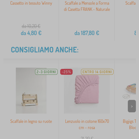
Cassetto in tessuto Winny
Scaffale a Mensole a Forma
Scaffale
di Casetta FRANK - Naturale
da 10,20
€
da
4,80
€
da
187,80
€
8
CONSIGLIAMO ANCHE:
2-3 GIORNI
-25%
ENTRO 14 GIORNI
>
Scaffale in legno su ruote
Lenzuolo in cotone 160x70
Bigjigs To
cm - rosa
Blocc
21,20
€