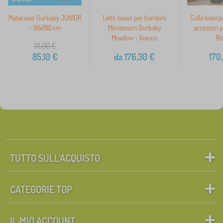
Materasso Ourbaby JUNIOR
Letto basso per bambini
Culla bianca
- 90x190 cm
Montessori Ourbaby
accessori p
Meadow - bianco
Ri
111,00
€
85,10
€
da
176,30
€
170
TUTTO SULL’ACQUISTO
CATEGORIE TOP
IL MIO ACCOUNT