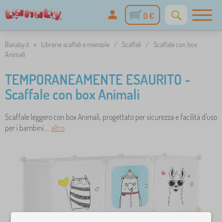
0 €
Banaby.it
»
Librerie scaffali e mensole
/
Scaffali
/
Scaffale con box
Animali
TEMPORANEAMENTE ESAURITO -
Scaffale con box Animali
Scaffale leggero con box Animali, progettato per sicurezza e facilità d'uso
per i bambini. ..
altro