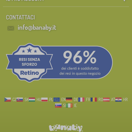
CONTATTACI
info@banaby.it
CZ
SK
HU
PL
EN
DE
FR
RO
AT
HR
SI
IE