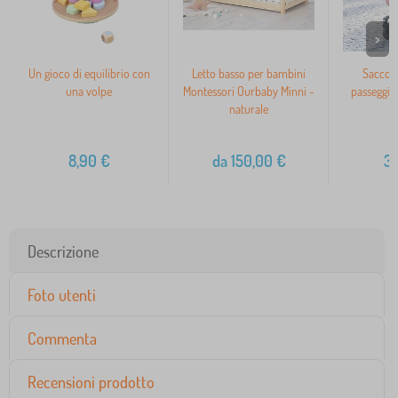
>
Un gioco di equilibrio con
Letto basso per bambini
Sacco i
una volpe
Montessori Ourbaby Minni -
passeggin
naturale
5
8,90
€
da
150,00
€
3
Descrizione
Foto utenti
Commenta
Recensioni prodotto