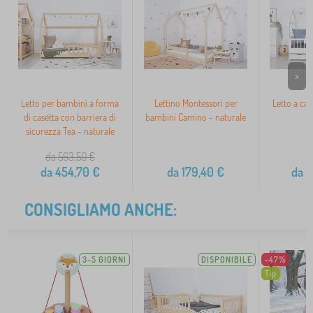
>
Letto per bambini a forma
Lettino Montessori per
Letto a cas
di casetta con barriera di
bambini Camino - naturale
sicurezza Tea - naturale
da 563,50
€
da
454,70
€
da
179,40
€
da
2
CONSIGLIAMO ANCHE:
3-5 GIORNI
DISPONIBILE
-47%
Tip