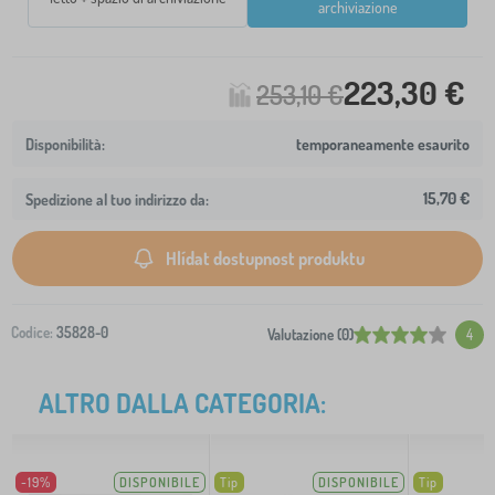
archiviazione
223,30 €
253,10 €
temporaneamente esaurito
15,70 €
Spedizione al tuo indirizzo da:
Hlídat dostupnost produktu
Codice:
35828-0
Valutazione (0)
4
ALTRO DALLA CATEGORIA:
-19%
DISPONIBILE
Tip
DISPONIBILE
Tip