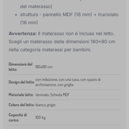
del materasso)
struttura - pannello MDF (16 mm) + truciolato
(16 mm)
Avvertenza:
Il materasso non è incluso nel letto.
Scegli un materasso delle dimensioni 180x80 cm
nella categoria materassi per bambini.
Dimensioni del
180x80 cm
letto
:
con inibizione, con una casa, con spazio di
Design del letto
:
archiviazione, con griglia
Materiale letto
:
laminato, Scheda MDF
Colore del letto
:
bianca, grigio
Capacità di
100 kg
carico
: