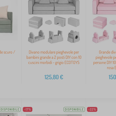
de scuro /
Divano modulare pieghevole per
Grande di
bambini grande a 2 posti DIY con 10
pieghevole p
cuscini morbidi - grigio ECOTOYS
persone DIY 10
rosa
125,80
€
150
DISPONIBILE
-17%
DISPONIBILE
-22%