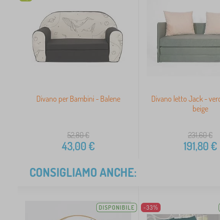
Divano per Bambini - Balene
Divano letto Jack - ver
beige
52,80
€
231,60
€
43,00
€
191,80
€
CONSIGLIAMO ANCHE:
DISPONIBILE
-33%