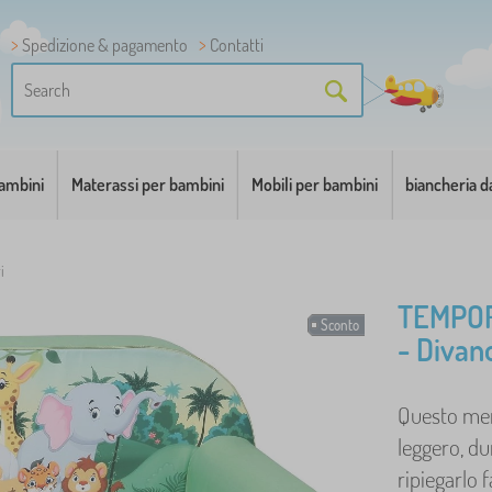
Spedizione & pagamento
Contatti
bambini
Materassi per bambini
Mobili per bambini
biancheria d
i
TEMPO
Sconto
- Divan
Questo mera
leggero, d
ripiegarlo 