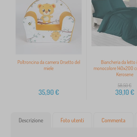
Poltroncina da camera Orsetto del
Biancheria da letto 
miele
monocolore 140x200 c
Kerosene
58,50
€
35,90
€
39,10
€
Descrizione
Foto utenti
Commenta