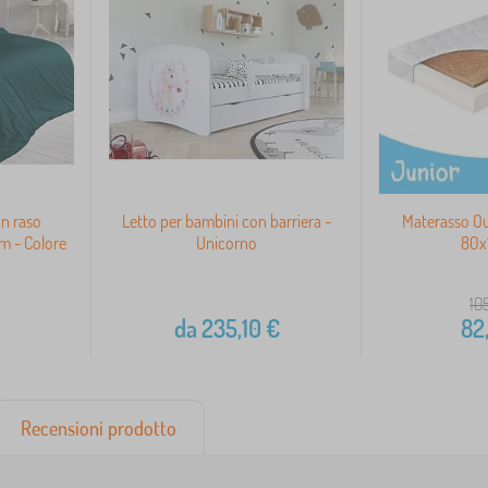
in raso
Letto per bambini con barriera -
Materasso O
m - Colore
Unicorno
80x
10
da
235,10
€
82
Recensioni prodotto