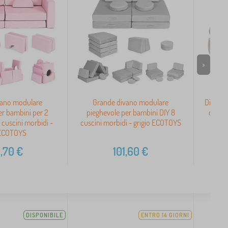
>
vano modulare
Grande divano modulare
Divano 
er bambini per 2
pieghevole per bambini DIY 8
di sto
 cuscini morbidi -
cuscini morbidi - grigio ECOTOYS
 ECOTOYS
,70
€
101,60
€
DISPONIBILE
ENTRO 14 GIORNI