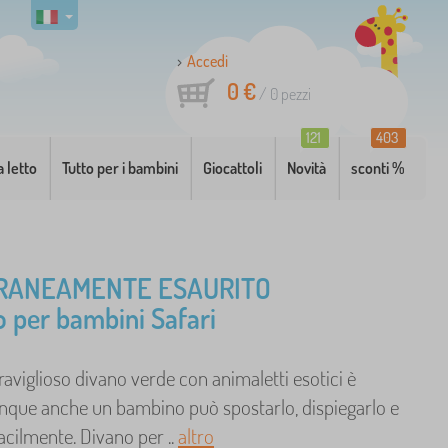
Accedi
0 €
/
0
pezzi
121
403
a letto
Tutto per i bambini
Giocattoli
Novità
sconti %
RANEAMENTE ESAURITO
o per bambini Safari
viglioso divano verde con animaletti esotici è
unque anche un bambino può spostarlo, dispiegarlo e
facilmente. Divano per ..
altro