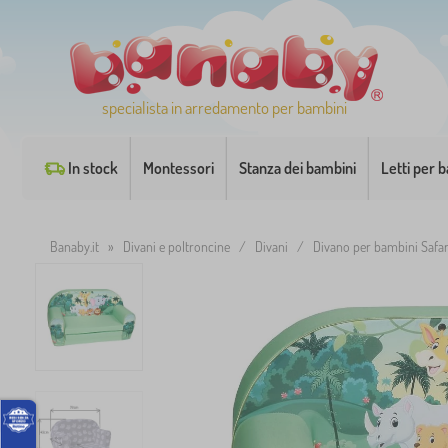
specialista in arredamento per bambini
In stock
Montessori
Stanza dei bambini
Letti per 
Banaby.it
»
Divani e poltroncine
/
Divani
/
Divano per bambini Safar