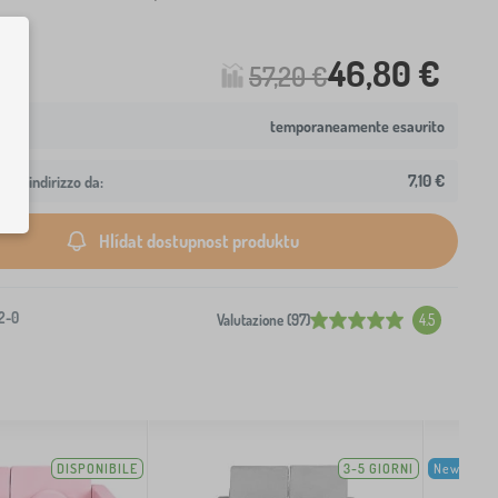
46,80 €
57,20 €
temporaneamente esaurito
7,10 €
 tuo indirizzo da:
Hlídat dostupnost produktu
2-0
Valutazione (97)
4.5
DISPONIBILE
3-5 GIORNI
New