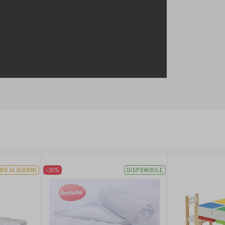
RO 14 GIORNI
-31%
DISPONIBILE