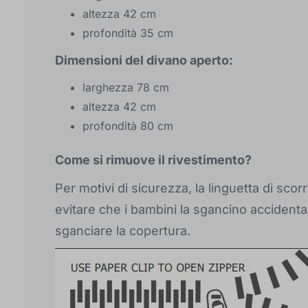
altezza 42 cm
profondità 35 cm
Dimensioni del divano aperto:
larghezza 78 cm
altezza 42 cm
profondità 80 cm
Come si rimuove il rivestimento?
Per motivi di sicurezza, la linguetta di sc
evitare che i bambini la sgancino accident
sganciare la copertura.