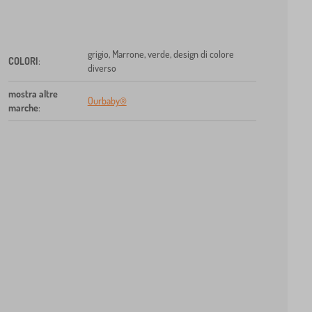
grigio, Marrone, verde, design di colore
COLORI
:
diverso
mostra altre
Ourbaby®
marche
: