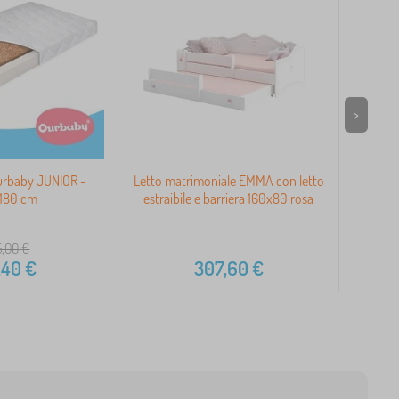
>
urbaby JUNIOR -
Letto matrimoniale EMMA con letto
Piumi
180 cm
estraibile e barriera 160x80 rosa
l'an
5,00
€
,40
€
307,60
€