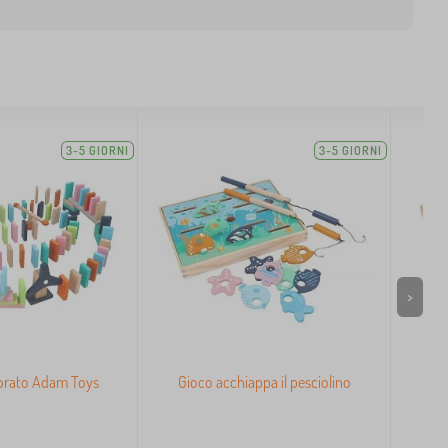
3-5 GIORNI
3-5 GIORNI
>
orato Adam Toys
Gioco acchiappa il pesciolino