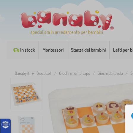
specialista in arredamento per bambini
In stock
Montessori
Stanza dei bambini
Letti per 
Banaby.it
»
Giocattoli
/
Giochi e rompicapo
/
Giochi da tavola
/
S