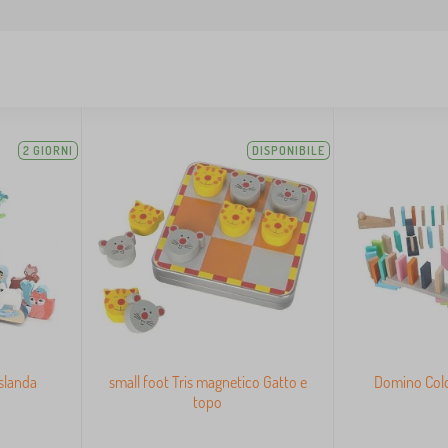
2 GIORNI
DISPONIBILE
Islanda
small foot Tris magnetico Gatto e
Domino Col
topo