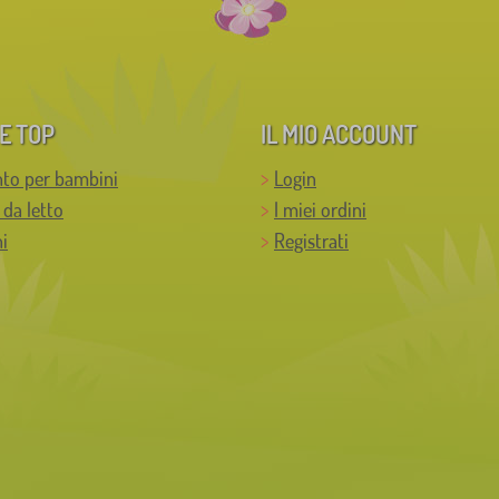
E TOP
IL MIO ACCOUNT
to per bambini
Login
 da letto
I miei ordini
i
Registrati