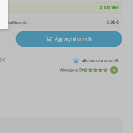
3-5 GIORNI
8,90 €
 tuo indirizzo da:
+
Aggiungi al carrello
2-0
alla lista della spesa (
0
)
Valutazione (0)
4