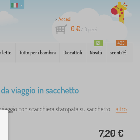
Accedi
0 €
/
0
pezzi
121
403
a letto
Tutto per i bambini
Giocattoli
Novità
sconti %
 da viaggio in sacchetto
viaggio con scacchiera stampata su sacchetto. ..
altro
7,20 €