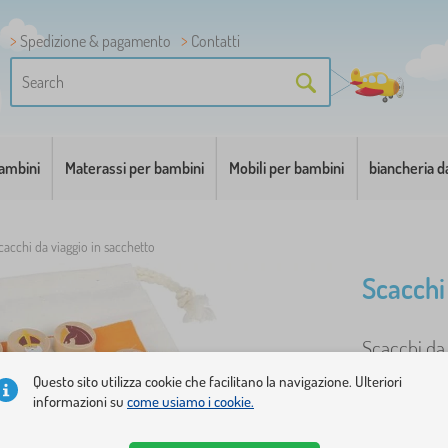
Spedizione & pagamento
Contatti
bambini
Materassi per bambini
Mobili per bambini
biancheria d
cacchi da viaggio in sacchetto
Scacchi
Scacchi da 
Questo sito utilizza cookie che facilitano la navigazione. Ulteriori
informazioni su
come usiamo i cookie.