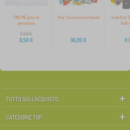
>
FIND ME gioco di
Vilac Tocca e trova l'Islanda
small foot T
percezione
Gatto
12,00
€
6,50
€
30,20
€
11,
TUTTO SULL’ACQUISTO
CATEGORIE TOP