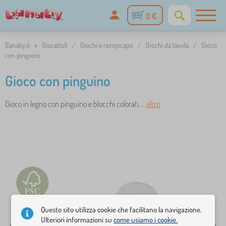
0 €
Banaby.it
»
Giocattoli
/
Giochi e rompicapo
/
Giochi da tavola
/
Gioco
con pinguino
Gioco con pinguino
Gioco in legno con pinguino e blocchi colorati. ..
altro
Questo sito utilizza cookie che facilitano la navigazione.
Ulteriori informazioni su
come usiamo i cookie.