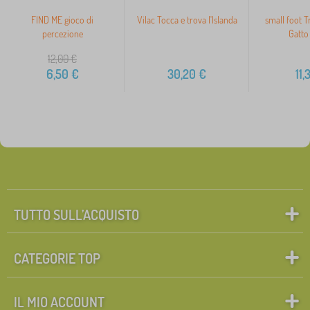
FIND ME gioco di
Vilac Tocca e trova l'Islanda
small foot T
percezione
Gatto
12,00
€
6,50
€
30,20
€
11,
TUTTO SULL’ACQUISTO
CATEGORIE TOP
IL MIO ACCOUNT