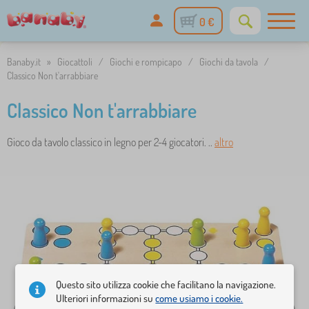
0 €
Banaby.it
»
Giocattoli
/
Giochi e rompicapo
/
Giochi da tavola
/
Classico Non t'arrabbiare
Classico Non t'arrabbiare
Gioco da tavolo classico in legno per 2-4 giocatori. ..
altro
Questo sito utilizza cookie che facilitano la navigazione.
Ulteriori informazioni su
come usiamo i cookie.