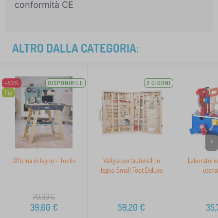
conformità CE
ALTRO DALLA CATEGORIA:
-43%
DISPONIBILE
2 GIORNI
Tip
>
Officina in legno - Toolio
Valigia portautensili in
Laboratorio
legno Small Foot Deluxe
utensil
70,00
€
39,60
€
59,20
€
35,