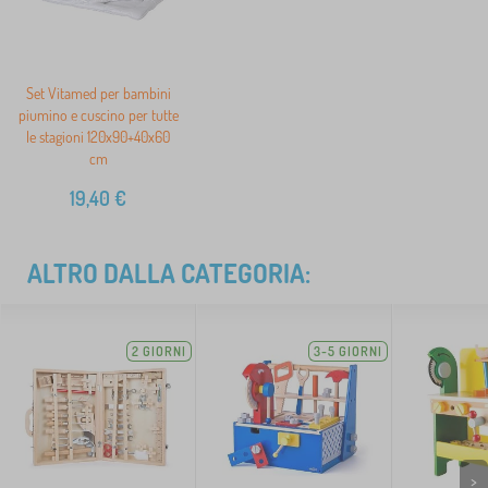
Set Vitamed per bambini
piumino e cuscino per tutte
le stagioni 120x90+40x60
cm
19,40
€
ALTRO DALLA CATEGORIA:
2 GIORNI
3-5 GIORNI
>