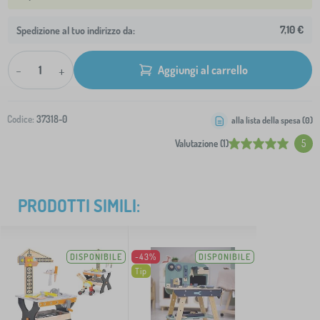
7,10 €
Spedizione al tuo indirizzo da:
-
+
Aggiungi al carrello
Codice:
37318-0
alla lista della spesa (
0
)
Valutazione (1)
5
PRODOTTI SIMILI:
DISPONIBILE
-43%
DISPONIBILE
Tip