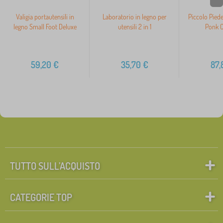
Valigia portautensili in
Laboratorio in legno per
Piccolo Piede
legno Small Foot Deluxe
utensili 2 in 1
Ponk C
59,20
€
35,70
€
87,
TUTTO SULL’ACQUISTO
CATEGORIE TOP