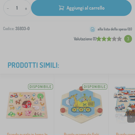
-
+
Aggiungi al carrello
Codice:
35933-0
alla lista della spesa (
0
)
Valutazione (1)
3
PRODOTTI SIMILI:
DISPONIBILE
DISPONIBILE
>
Grande puzzle in legno In
Puzzle esagonale Goki
Puzzle sono