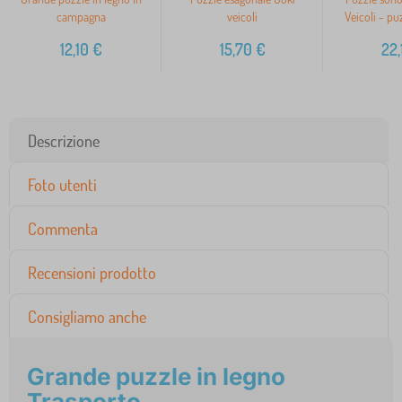
campagna
veicoli
Veicoli - pu
12,10
€
15,70
€
22,
Descrizione
Foto utenti
Commenta
Recensioni prodotto
Consigliamo anche
Grande puzzle in legno
Trasporto