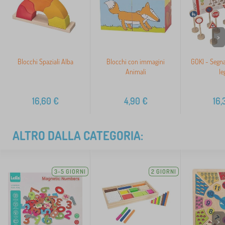
>
Blocchi Spaziali Alba
Blocchi con immagini
GOKI - Segnal
Animali
le
16,60
€
4,90
€
16,
ALTRO DALLA CATEGORIA:
3-5 GIORNI
2 GIORNI
>