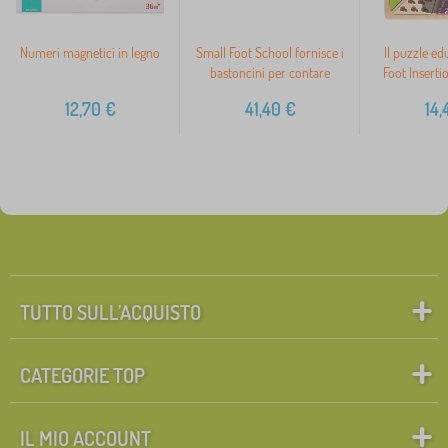
Numeri magnetici in legno
Small Foot School fornisce i
Il puzzle ed
bastoncini per contare
Foot Inserti
12,70
€
41,40
€
14,
TUTTO SULL’ACQUISTO
CATEGORIE TOP
IL MIO ACCOUNT