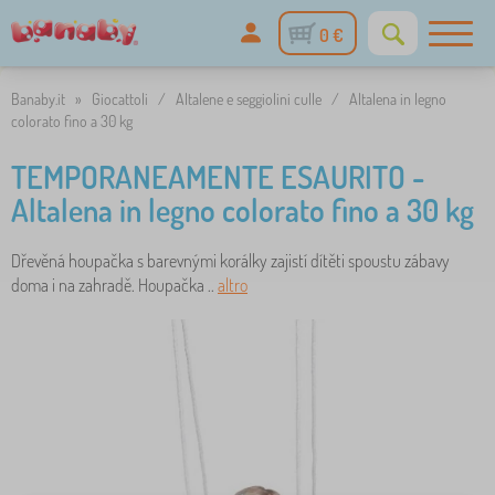
0 €
Banaby.it
»
Giocattoli
/
Altalene e seggiolini culle
/
Altalena in legno
colorato fino a 30 kg
TEMPORANEAMENTE ESAURITO -
Altalena in legno colorato fino a 30 kg
Dřevěná houpačka s barevnými korálky zajistí dítěti spoustu zábavy
doma i na zahradě. Houpačka ..
altro