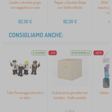
Cavallo a dondolo grigio
Pegaso a Dondolo Beige
2Kids To
con seggiolino e ruote
con Sedile e Ruote
tessuto p
cot
82,30
€
82,30
€
4
CONSIGLIAMO ANCHE:
2 GIORNI
-4%
DISPONIBILE
-63%
>
Tidlo Personaggi poliziotti e
Scatola porta giocattoli per
Sabbia M
un ladro
bambini - Giallo pastello
t
5,20
€
1