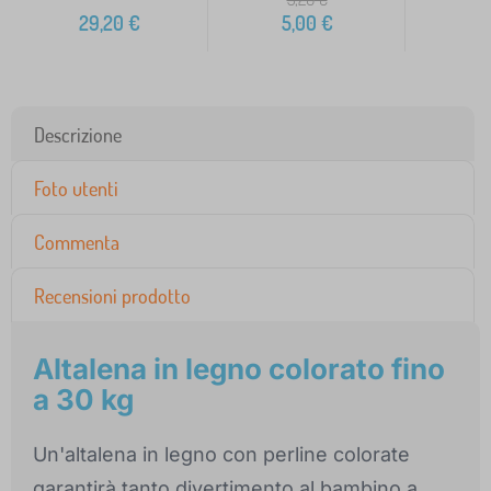
29,20
€
5,00
€
6
Descrizione
Foto utenti
Commenta
Recensioni prodotto
Altalena in legno colorato fino
a 30 kg
Un'altalena in legno con perline colorate
garantirà tanto divertimento al bambino a