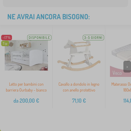
NE AVRAI ANCORA BISOGNO:
-17%
DISPONIBILE
3-5 GIORNI
Tip
>
Letto per bambini con
Cavallo a dondolo in legno
Materasso O
barriera Ourbaby - bianco
con anello protettivo
180x
da
200,00
€
71,10
€
114