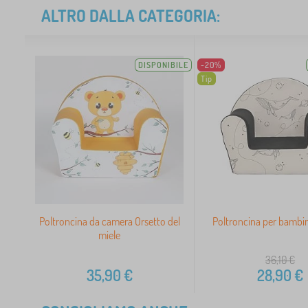
ALTRO DALLA CATEGORIA:
DISPONIBILE
-20%
Tip
Poltroncina da camera Orsetto del
Poltroncina per bambin
miele
36,10
€
35,90
€
28,90
€