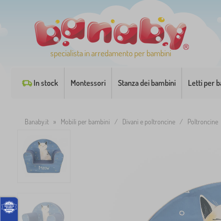
specialista in arredamento per bambini
In stock
Montessori
Stanza dei bambini
Letti per 
Banaby.it
»
Mobili per bambini
/
Divani e poltroncine
/
Poltroncine