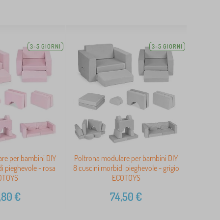
3-5 GIORNI
3-5 GIORNI
re per bambini DIY
Poltrona modulare per bambini DIY
i pieghevole - rosa
8 cuscini morbidi pieghevole - grigio
OTOYS
ECOTOYS
,80
€
74,50
€