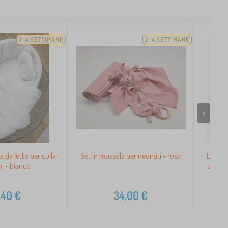
2-4 SETTIMANE
2-4 SETTIMANE
>
a da letto per culla
Set in mussola per neonati - rosa
Lenzuo
ni - bianco
stile c
,40
€
34,00
€