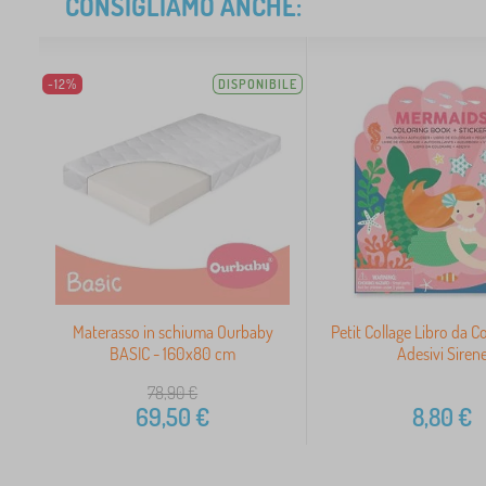
CONSIGLIAMO ANCHE:
-12%
DISPONIBILE
Materasso in schiuma Ourbaby
Petit Collage Libro da C
BASIC - 160x80 cm
Adesivi Siren
78,90
€
69,50
€
8,80
€