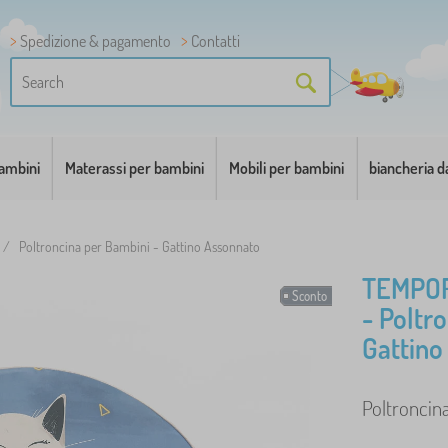
Spedizione & pagamento
Contatti
bambini
Materassi per bambini
Mobili per bambini
biancheria d
/
Poltroncina per Bambini - Gattino Assonnato
TEMPO
Sconto
- Poltr
Gattino
Poltroncina