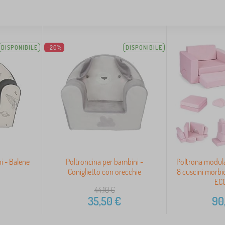
DISPONIBILE
-20%
DISPONIBILE
i - Balene
Poltroncina per bambini -
Poltrona modula
Coniglietto con orecchie
8 cuscini morbid
EC
44,10
€
35,50
€
90