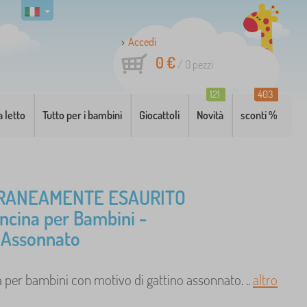
Accedi
0 €
/
0
pezzi
121
403
a letto
Tutto per i bambini
Giocattoli
Novità
sconti %
RANEAMENTE ESAURITO
oncina per Bambini -
 Assonnato
 per bambini con motivo di gattino assonnato. ..
altro