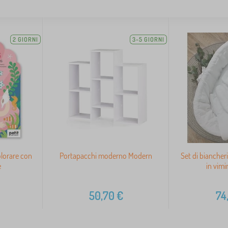
2 GIORNI
3-5 GIORNI
olorare con
Portapacchi moderno Modern
Set di biancheri
e
in vimi
50,70
€
74