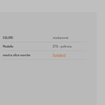
COLORI
:
vícebarevné
Modello
:
DT8 - poltrona
mostra altre marche
:
Ourbaby®