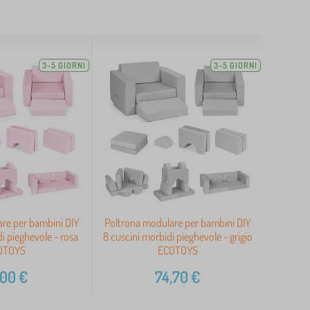
3-5 GIORNI
3-5 GIORNI
re per bambini DIY
Poltrona modulare per bambini DIY
i pieghevole - rosa
8 cuscini morbidi pieghevole - grigio
OTOYS
ECOTOYS
,00
€
74,70
€