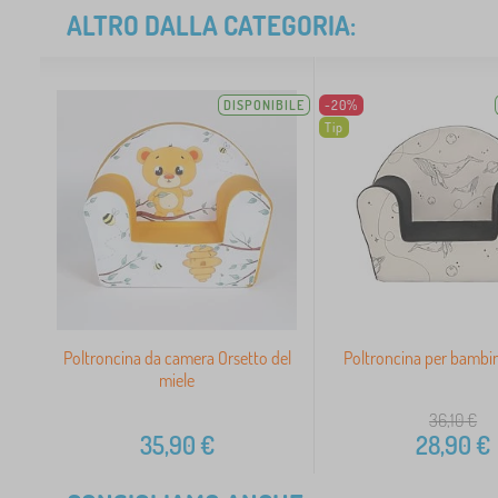
ALTRO DALLA CATEGORIA:
DISPONIBILE
-20%
Tip
Poltroncina da camera Orsetto del
Poltroncina per bambin
miele
36,10
€
35,90
€
28,90
€