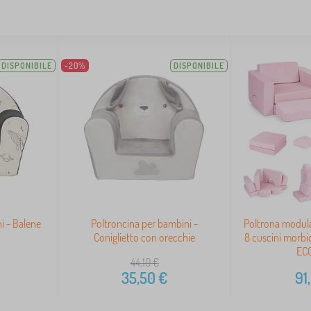
DISPONIBILE
-20%
DISPONIBILE
i - Balene
Poltroncina per bambini -
Poltrona modula
Coniglietto con orecchie
8 cuscini morbid
EC
44,10
€
35,50
€
91