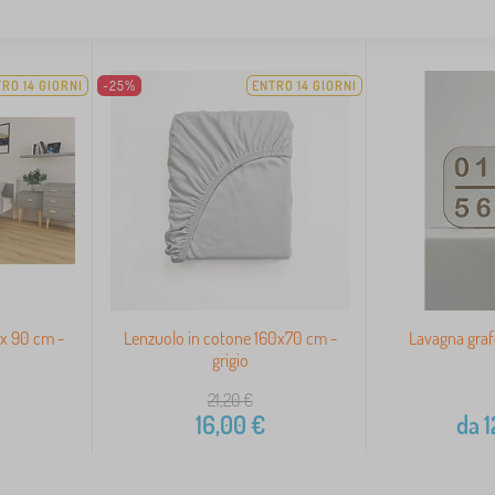
RO 14 GIORNI
-25%
ENTRO 14 GIORNI
 x 90 cm -
Lenzuolo in cotone 160x70 cm -
Lavagna graf
grigio
21,20
€
16,00
€
da
1