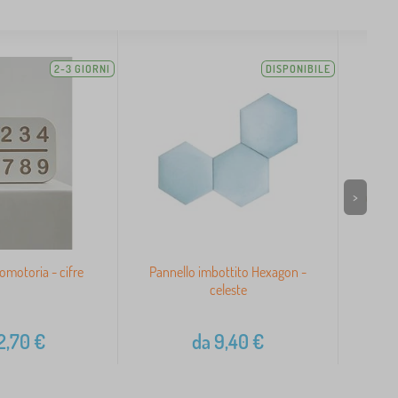
2-3 GIORNI
DISPONIBILE
>
omotoria - cifre
Pannello imbottito Hexagon -
Barri
celeste
2,70
€
da
9,40
€