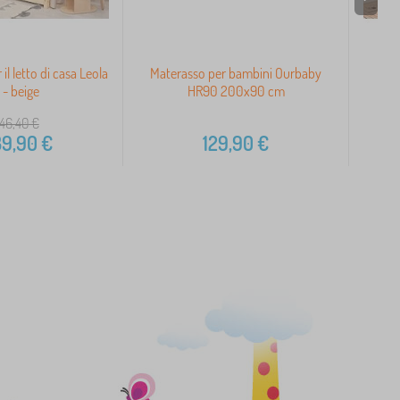
il letto di casa Leola
Materasso per bambini Ourbaby
Lett
 - beige
HR90 200x90 cm
46,40
€
9,90
€
129,90
€