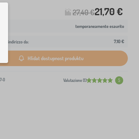
21,70 €
27,40 €
temporaneamente esaurito
7,10 €
 tuo indirizzo da:
Hlídat dostupnost produktu
7-0
Valutazione (1)
5