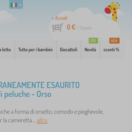
Accedi
0 €
/
0
pezzi
120
404
a letto
Tutto per i bambini
Giocattoli
Novità
sconti %
RANEAMENTE ESAURITO
di peluche - Orso
uche a forma di orsetto, comodo e pieghevole,
r la cameretta. ..
altro