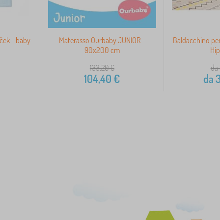
ček - baby
Materasso Ourbaby JUNIOR -
Baldacchino per 
90x200 cm
Hip
133,20
€
da 
104,40
€
da
3