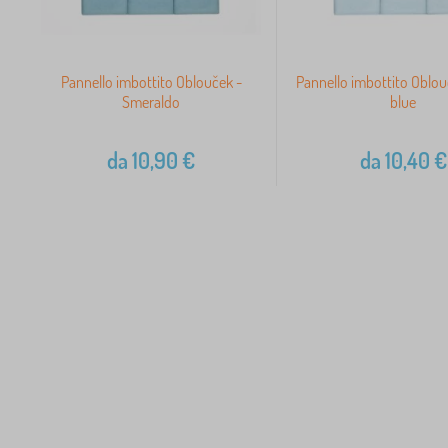
Pannello imbottito Oblouček -
Pannello imbottito Oblou
Smeraldo
blue
da
10,90
€
da
10,40
€