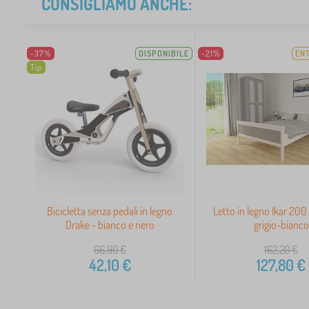
CONSIGLIAMO ANCHE:
-37%
DISPONIBILE
-21%
ENT
Tip
Bicicletta senza pedali in legno
Letto in legno Ikar 200
Drake - bianco e nero
grigio-bianco
66,90
€
162,20
€
42,10
€
127,80
€