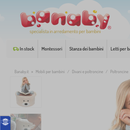
specialista in arredamento per bambini
In stock
Montessori
Stanza dei bambini
Letti per 
Banaby.it
»
Mobili per bambini
/
Divani e poltroncine
/
Poltroncine