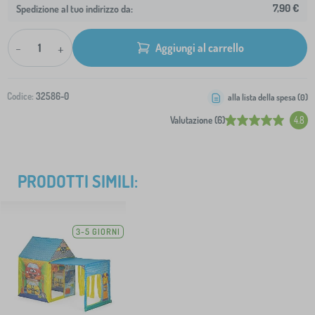
7,90 €
Spedizione al tuo indirizzo da:
-
+
Aggiungi al carrello
Codice:
32586-0
alla lista della spesa (
0
)
Valutazione (6)
4.8
PRODOTTI SIMILI:
3-5 GIORNI