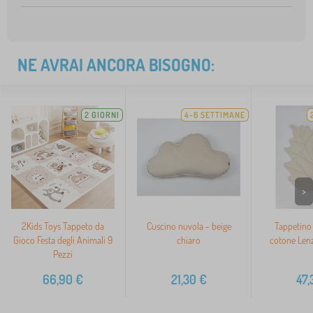
NE AVRAI ANCORA BISOGNO:
2 GIORNI
4-6 SETTIMANE
>
2Kids Toys Tappeto da
Cuscino nuvola - beige
Tappetino 
Gioco Festa degli Animali 9
chiaro
cotone Lenz
Pezzi
66,90
€
21,30
€
47,