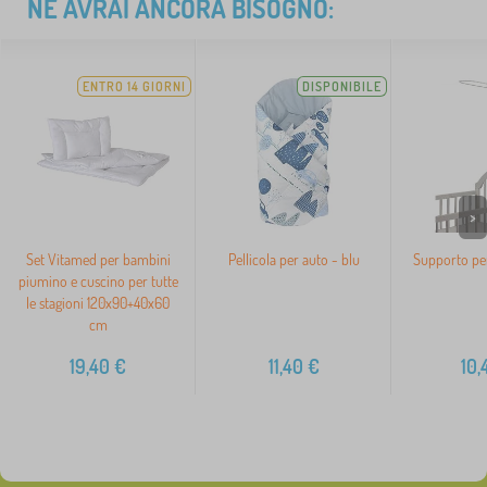
NE AVRAI ANCORA BISOGNO:
ENTRO 14 GIORNI
DISPONIBILE
>
Set Vitamed per bambini
Pellicola per auto - blu
Supporto pe
piumino e cuscino per tutte
le stagioni 120x90+40x60
cm
19,40
€
11,40
€
10,