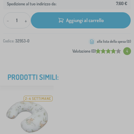
7,60 €
Spedizione al tuo indirizzo da:
-
+
Aggiungi al carrello
Codice:
32953-0
alla lista della spesa (
0
)
Valutazione (0)
4
PRODOTTI SIMILI:
2-4 SETTIMANE