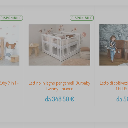
DISPONIBILE
DISPONIBILE
uby 7 in 1 -
Lettino in legno per gemelli Ourbaby
Letto di coltivaz
Twinny - bianco
1 PLUS 
da
348,50
€
da
5