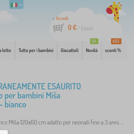
Accedi
0 €
/
0
pezzi
121
403
a letto
Tutto per i bambini
Giocattoli
Novità
sconti %
RANEAMENTE ESAURITO
no per bambini Míša
- bianco
nco Míša 120x60 cm adatto per neonati fino a 3 anni. ..