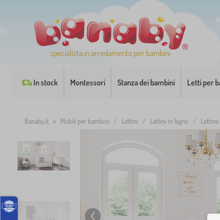
specialista in arredamento per bambini
In stock
Montessori
Stanza dei bambini
Letti per 
Banaby.it
»
Mobili per bambini
/
Lettini
/
Lettini in legno
/
Lettino