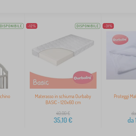
DISPONIBILE
-12%
DISPONIBILE
-31%
cchino
Materasso in schiuma Ourbaby
Proteggi Ma
BASIC - 120x60 cm
40,00
€
da
35,10
€
da