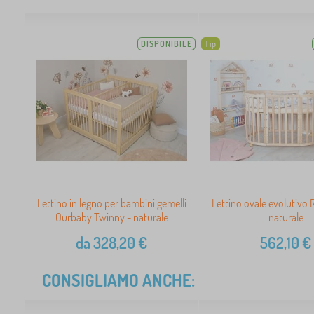
DISPONIBILE
Tip
Lettino in legno per bambini gemelli
Lettino ovale evolutivo R
Ourbaby Twinny - naturale
naturale
da
328,20
€
562,10
€
CONSIGLIAMO ANCHE: