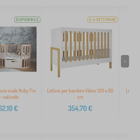
DISPONIBILE
2-4 SETTIMANE
>
ione ovale Ruby 7 in
Lettino per bambini Viktor 120 x 60
Lettino
- naturale
cm
62,10
€
354,70
€