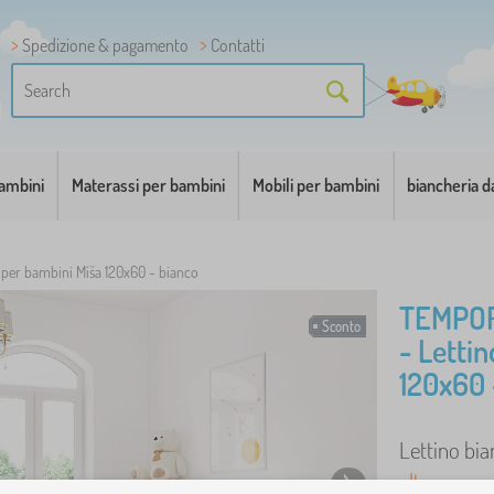
Spedizione & pagamento
Contatti
bambini
Materassi per bambini
Mobili per bambini
biancheria d
 per bambini Míša 120x60 - bianco
TEMPO
Sconto
- Letti
120x60 
Lettino bia
altro