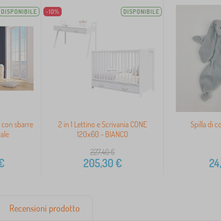
DISPONIBILE
-10%
DISPONIBILE
 con sbarre
2 in 1 Lettino e Scrivania CONE
Spilla di c
rale
120x60 - BIANCO
227,40
€
€
205,30
€
24
Recensioni prodotto