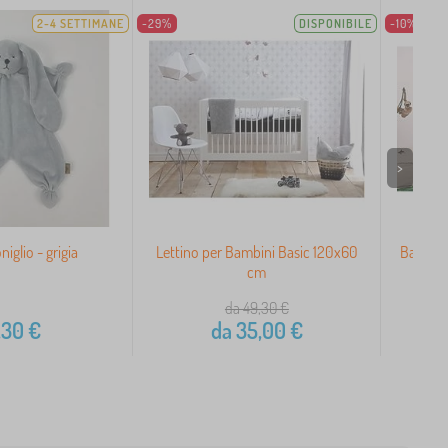
2-4 SETTIMANE
-29%
DISPONIBILE
-10%
>
oniglio - grigia
Lettino per Bambini Basic 120x60
Baldacc
cm
da 49,30
€
,30
€
da
35,00
€