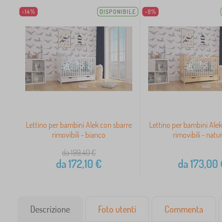
-14%
DISPONIBILE
-8%
Lettino per bambini Alek con sbarre
Lettino per bambini Alek
rimovibili - bianco
rimovibili - natu
da 199,40
€
da
172,10
€
da
173,00
Descrizione
Foto utenti
Commenta