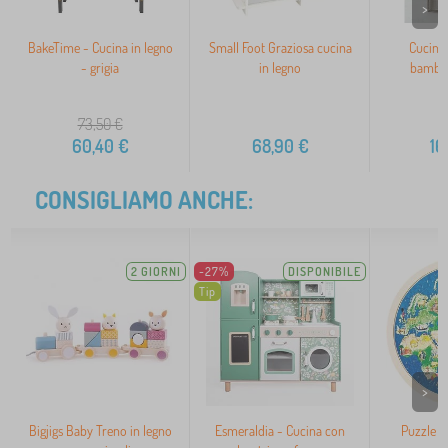
>
BakeTime - Cucina in legno
Small Foot Graziosa cucina
Cucina 
- grigia
in legno
bambin
73,50
€
60,40
€
68,90
€
16
CONSIGLIAMO ANCHE:
2 GIORNI
-27%
DISPONIBILE
Tip
>
Bigjigs Baby Treno in legno
Esmeraldia - Cucina con
Puzzle a