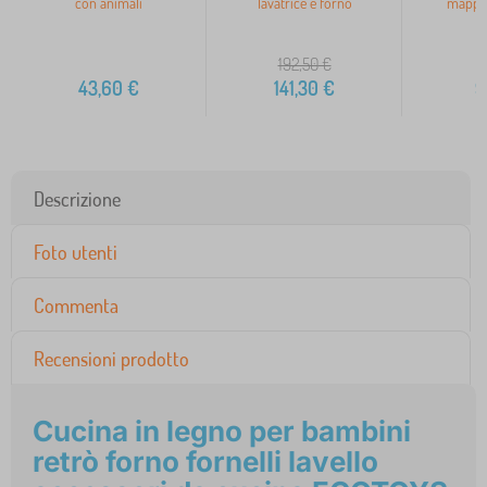
con animali
lavatrice e forno
mappa
192,50
€
43,60
€
141,30
€
9
Descrizione
Foto utenti
Commenta
Recensioni prodotto
Cucina in legno per bambini
retrò forno fornelli lavello