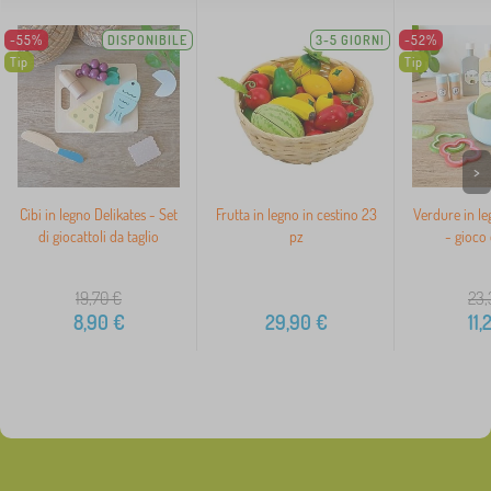
-55%
DISPONIBILE
3-5 GIORNI
-52%
Tip
Tip
>
Cibi in legno Delikates - Set
Frutta in legno in cestino 23
Verdure in le
di giocattoli da taglio
pz
- gioco 
19,70
€
23,
8,90
€
29,90
€
11,