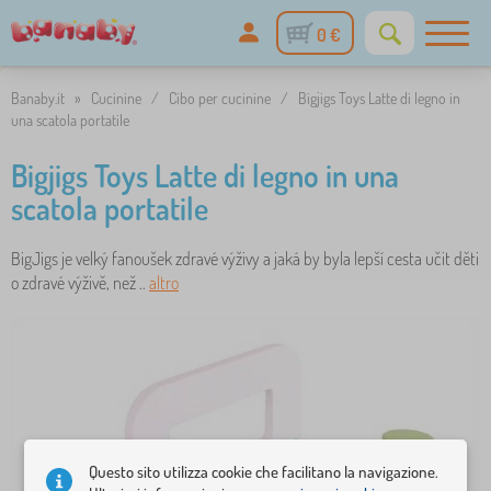
0 €
Banaby.it
»
Cucinine
/
Cibo per cucinine
/
Bigjigs Toys Latte di legno in
una scatola portatile
Bigjigs Toys Latte di legno in una
scatola portatile
BigJigs je velký fanoušek zdravé výživy a jaká by byla lepší cesta učit děti
o zdravé výživě, než ..
altro
Questo sito utilizza cookie che facilitano la navigazione.