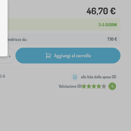
46,70 €
3-5 GIORNI
7,10 €
 tuo indirizzo da:
+
Aggiungi al carrello
3-0
alla lista della spesa (
0
)
Valutazione (0)
4