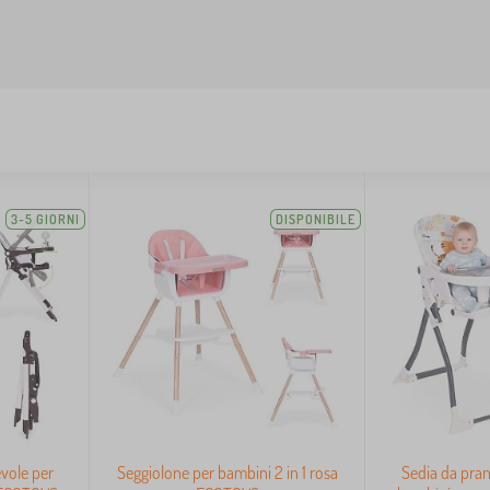
3-5 GIORNI
DISPONIBILE
vole per
Seggiolone per bambini 2 in 1 rosa
Sedia da pran