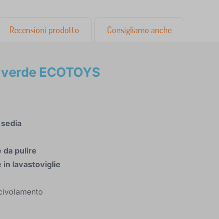
Recensioni prodotto
Consigliamo anche
 1 verde ECOTOYS
a sedia
e da pulire
e in lavastoviglie
civolamento