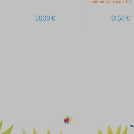
bambini con giocattol
58,30
€
61,50
€