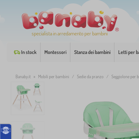
specialista in arredamento per bambini
In stock
Montessori
Stanza dei bambini
Letti per 
Banaby.it
»
Mobili per bambini
/
Sedie da pranzo
/
Seggiolone per 