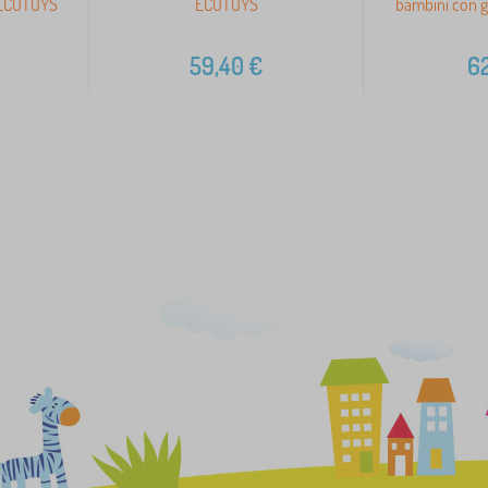
i ECOTOYS
ECOTOYS
bambini con g
59,40
€
62