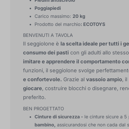
Piedini antiscivolo
Poggiapiedi
Carico massimo:
20 kg
Prodotto del marchio
: ECOTOYS
BENVENUTI A TAVOLA
Il seggiolone è
la scelta ideale per tutti i g
consumo dei pasti
con gli adulti allo stes
imitare e apprendere il comportamento cor
funzioni, il seggiolone svolge perfettamen
e confortevole.
Grazie al
vassoio ampio
, 
giocare
, costruire blocchi o disegnare, r
preferito.
BEN PROGETTATO
Cinture di sicurezza -
le cinture sicure a 5
bambino,
assicurandosi che non cada dal s