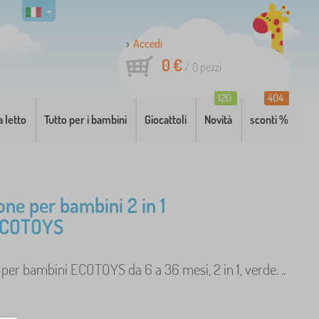
Accedi
0 €
/
0
pezzi
120
404
a letto
Tutto per i bambini
Giocattoli
Novità
sconti %
one per bambini 2 in 1
ECOTOYS
per bambini ECOTOYS da 6 a 36 mesi, 2 in 1, verde. ..