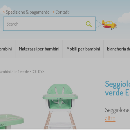
Spedizione & pagamento
Contatti
bambini
Materassi per bambini
Mobili per bambini
biancheria d
bambini 2 in 1 verde ECOTOYS
Seggiol
verde 
Seggiolone 
altro