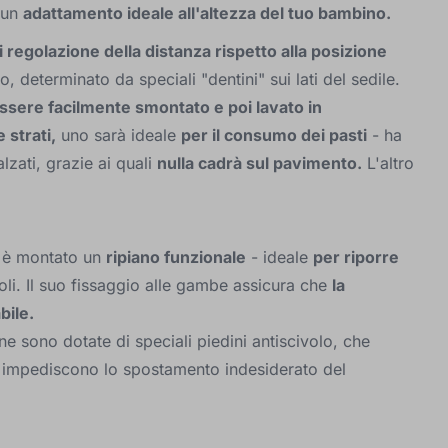
 un
adattamento ideale all'altezza del tuo bambino.
 di regolazione della distanza rispetto alla posizione
o, determinato da speciali "dentini" sui lati del sedile.
ssere facilmente smontato e poi lavato in
 strati,
uno sarà ideale
per il consumo dei pasti
- ha
alzati, grazie ai quali
nulla cadrà sul pavimento.
L'altro
e è montato un
ripiano funzionale
- ideale
per riporre
oli. Il suo fissaggio alle gambe assicura che
la
bile.
e sono dotate di speciali piedini antiscivolo, che
 e impediscono lo spostamento indesiderato del