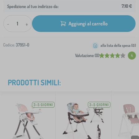
7,10 €
Spedizione al tuo indirizzo da:
-
+
Aggiungi al carrello
Codice:
37951-0
alla lista della spesa (
0
)
Valutazione (0)
4
PRODOTTI SIMILI:
3-5 GIORNI
3-5 GIORNI