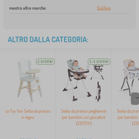
mostra altre marche
:
EcoToys
ALTRO DALLA CATEGORIA:
2 GIORNI
3-5 GIORNI
>
Le Toy Van Sedia da pranzo
Sedia da pranzo pieghevole
Sedia da pra
in legno
per bambini con giocattoli
per bambini 
ECOTOYS
ECO