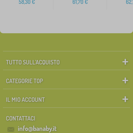
58,30
€
61,70
€
62,
TUTTO SULL’ACQUISTO
CATEGORIE TOP
IL MIO ACCOUNT
CONTATTACI
info@banaby.it