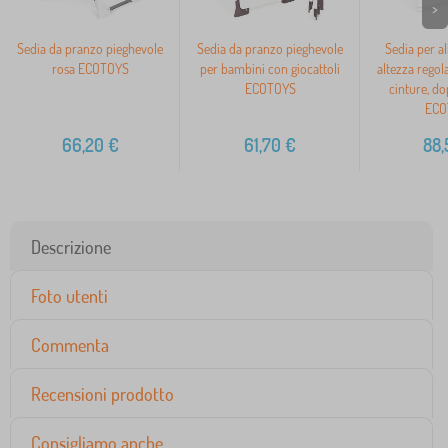
>
Sedia da pranzo pieghevole
Sedia da pranzo pieghevole
Sedia per a
rosa ECOTOYS
per bambini con giocattoli
altezza regola
ECOTOYS
cinture, do
ECO
66,20
€
61,70
€
88,
Descrizione
Foto utenti
Commenta
Recensioni prodotto
Consigliamo anche