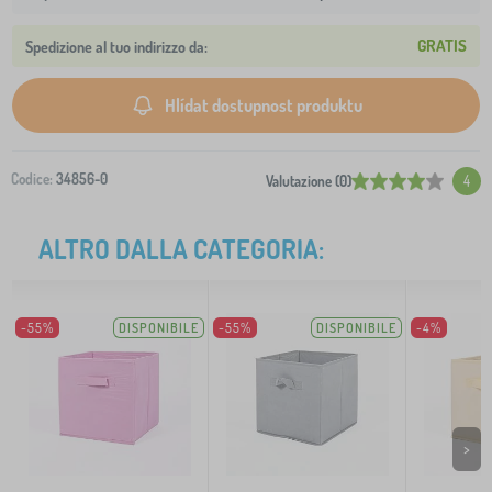
GRATIS
Spedizione al tuo indirizzo da:
Hlídat dostupnost produktu
Codice:
34856-0
Valutazione (0)
4
ALTRO DALLA CATEGORIA:
-55%
DISPONIBILE
-55%
DISPONIBILE
-4%
>