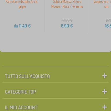
Pannello imbottito Arch -
Sabbia Magica Minnie
Lenzuolo in 
grigio
Mouse - Rosa + Formine
cm - 
16,30
€
22,
da
11,40
€
6,90
€
16,
TUTTO SULL’ACQUISTO
CATEGORIE TOP
IL MIO ACCOUNT