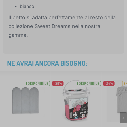
bianco
Il petto si adatta perfettamente al resto della
collezione Sweet Dreams nella nostra
gamma.
NE AVRAI ANCORA BISOGNO:
DISPONIBILE
-58%
DISPONIBILE
-24%
E
>