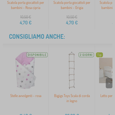
Scatola porta giocattoli per
Scatola porta giocattoli per
Scatola por
bambini - Rosa cipria
bambini - Grigia
bambini - 
10,50
€
10,50
€
5
4,70
€
4,70
€
5
CONSIGLIAMO ANCHE:
DISPONIBILE
2 GIORNI
Tip
>
Stelle avvolgenti - rosa
Bigjigs Toys Scala di corda
Letto per 
in legno
b