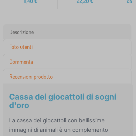
11,40
€
22,20
€
da
2
Descrizione
Foto utenti
Commenta
Recensioni prodotto
Cassa dei giocattoli di sogni
d'oro
La cassa dei giocattoli con bellissime
immagini di animali è un complemento