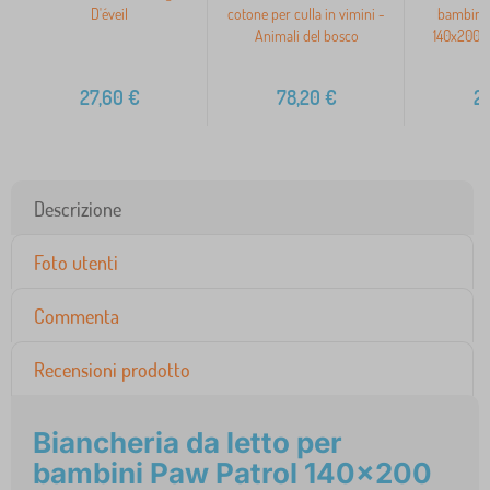
D'éveil
cotone per culla in vimini -
bambini 
Animali del bosco
140x200 
27,60
€
78,20
€
2
Descrizione
Foto utenti
Commenta
Recensioni prodotto
Biancheria da letto per
bambini Paw Patrol 140x200