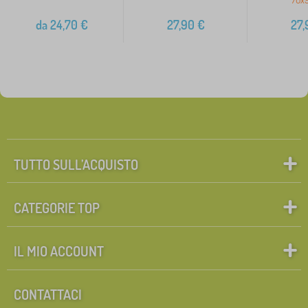
da
24,70
€
27,90
€
27,
TUTTO SULL’ACQUISTO
CATEGORIE TOP
IL MIO ACCOUNT
CONTATTACI