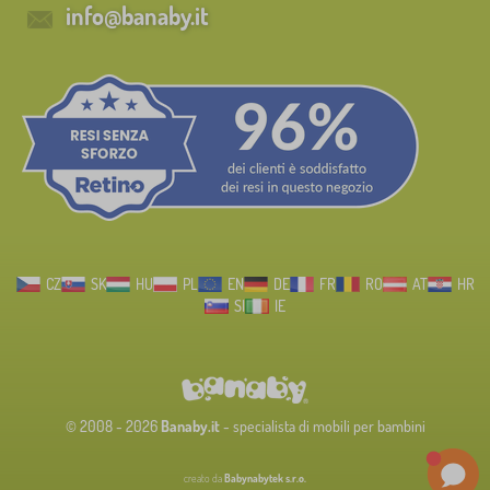
info@banaby.it
CZ
SK
HU
PL
EN
DE
FR
RO
AT
HR
SI
IE
© 2008 - 2026
Banaby.it
- specialista di mobili per bambini
creato da
Babynabytek s.r.o.