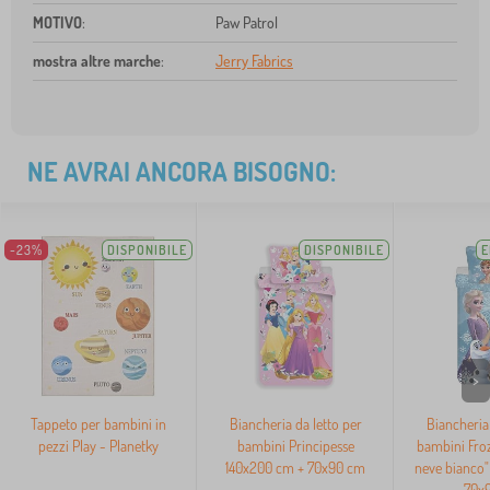
MOTIVO
:
Paw Patrol
mostra altre marche
:
Jerry Fabrics
NE AVRAI ANCORA BISOGNO:
-23%
DISPONIBILE
DISPONIBILE
E
>
Tappeto per bambini in
Biancheria da letto per
Biancheria 
pezzi Play - Planetky
bambini Principesse
bambini Froz
140x200 cm + 70x90 cm
neve bianco"
70x