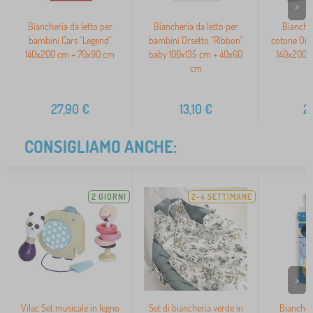
>
Biancheria da letto per
Biancheria da letto per
Biancher
bambini Cars "Legend"
bambini Orsetto "Ribbon"
cotone Orn
140x200 cm + 70x90 cm
baby 100x135 cm + 40x60
140x200 
cm
2
27,90
€
13,10
€
2
CONSIGLIAMO ANCHE:
2 GIORNI
2-4 SETTIMANE
>
Vilac Set musicale in legno
Set di biancheria verde in
Biancheri