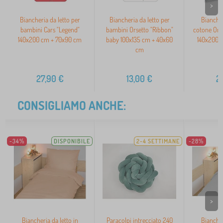
>
Biancheria da letto per
Biancheria da letto per
Biancher
bambini Cars "Legend"
bambini Orsetto "Ribbon"
cotone Orn
140x200 cm + 70x90 cm
baby 100x135 cm + 40x60
140x200 
cm
2
27,90
€
13,00
€
2
CONSIGLIAMO ANCHE:
-34%
DISPONIBILE
2-4 SETTIMANE
-28%
>
Biancheria da letto in
Paracolpi intrecciato 240
Biancher