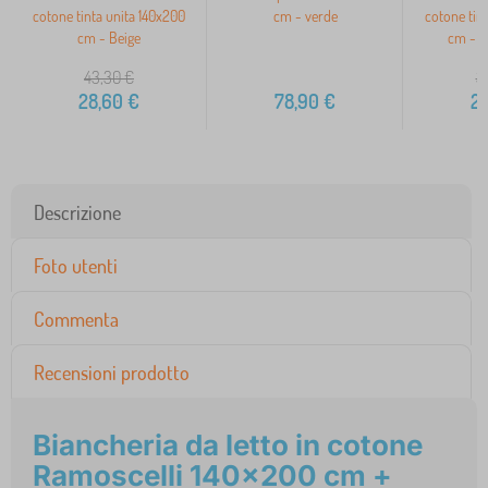
cotone tinta unita 140x200
cm - verde
cotone tin
cm - Beige
cm - G
43,30
€
3
28,60
€
78,90
€
2
Descrizione
Foto utenti
Commenta
Recensioni prodotto
Biancheria da letto in cotone
Ramoscelli 140x200 cm +