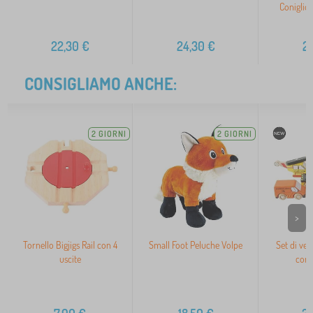
Coniglio
22,30
€
24,30
€
2
CONSIGLIAMO ANCHE:
2 GIORNI
2 GIORNI
>
Tornello Bigjigs Rail con 4
Small Foot Peluche Volpe
Set di vei
uscite
con 