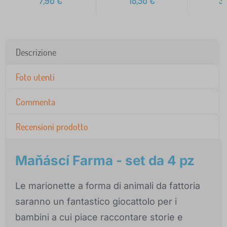
7,90
€
18,50
€
3
Descrizione
Foto utenti
Commenta
Recensioni prodotto
Maňáscí Farma - set da 4 pz
Le marionette a forma di animali da fattoria
saranno un fantastico giocattolo per i
bambini a cui piace raccontare storie e