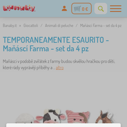
0 €
Banaby.it
»
Giocattoli
/
Animali di peluche
/
Maňáscí Farma - set da 4 pz
TEMPORANEAMENTE ESAURITO -
Maňáscí Farma - set da 4 pz
Maňásci v podobě zvířátek z farmy budou skvělou hračkou pro děti,
které rády vyprávějí příběhy a ..
altro