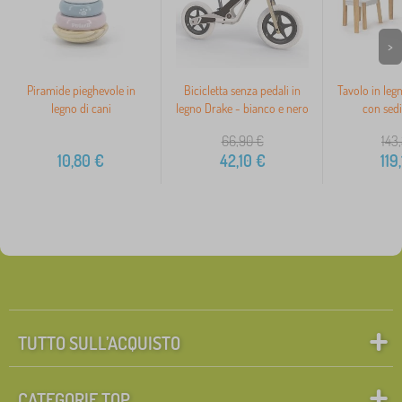
>
Piramide pieghevole in
Bicicletta senza pedali in
Tavolo in leg
legno di cani
legno Drake - bianco e nero
con sedi
66,90
€
143
10,80
€
42,10
€
119
TUTTO SULL’ACQUISTO
CATEGORIE TOP