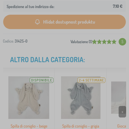
7,10 €
Spedizione al tuo indirizzo da:
Hlídat dostupnost produktu
Codice:
31425-0
Valutazione (1)
5
ALTRO DALLA CATEGORIA:
DISPONIBILE
2-4 SETTIMANE
>
Spilla di coniglio - beige
Spilla di coniglio - grigia
Giocatto