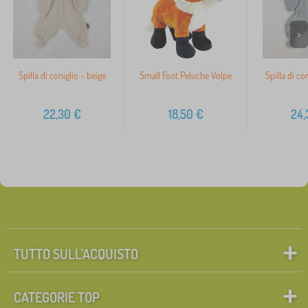
>
Spilla di coniglio - beige
Small Foot Peluche Volpe
Spilla di con
22,30
€
18,50
€
24,
TUTTO SULL’ACQUISTO
CATEGORIE TOP