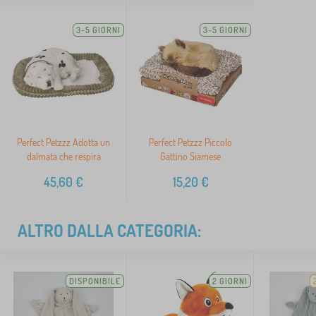
3-5 GIORNI
3-5 GIORNI
Perfect Petzzz Adotta un
Perfect Petzzz Piccolo
dalmata che respira
Gattino Siamese
45,60
€
15,20
€
ALTRO DALLA CATEGORIA:
DISPONIBILE
2 GIORNI