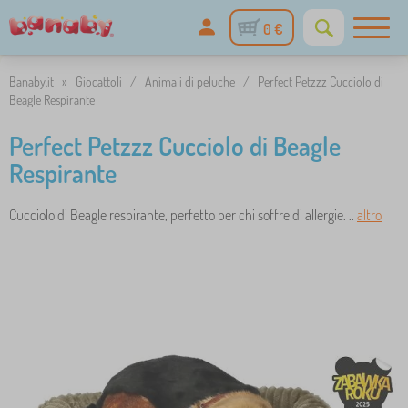
0 €
Banaby.it
»
Giocattoli
/
Animali di peluche
/
Perfect Petzzz Cucciolo di
Beagle Respirante
Perfect Petzzz Cucciolo di Beagle
Respirante
Cucciolo di Beagle respirante, perfetto per chi soffre di allergie. ..
altro