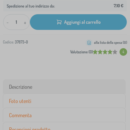
7,10 €
Spedizione al tuo indirizzo da:
-
+
Aggiungi al carrello
Codice:
37873-0
alla lista della spesa (
0
)
Valutazione (0)
4
Descrizione
Foto utenti
Commenta
Recensioni prodotto