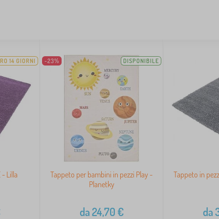
RO 14 GIORNI
-23%
DISPONIBILE
- Lilla
Tappeto per bambini in pezzi Play -
Tappeto in pezz
Planetky
€
da
24,70
€
da
3