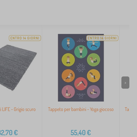
ENTRO 14 GIORNI
ENTRO 14 GIORNI
>
i LIFE - Grigio scuro
Tappeto per bambini - Yoga giocoso
Tappet
2,70
€
55,40
€