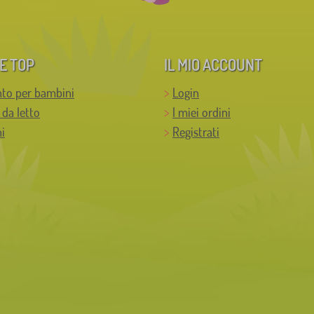
E TOP
IL MIO ACCOUNT
to per bambini
Login
 da letto
I miei ordini
i
Registrati