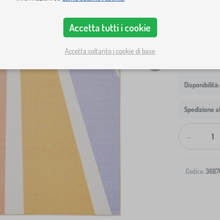
La dimensione 
80x120 cm
Accetta tutti i cookie
Accetta soltanto i cookie di base
Spedizione al
-
Codice:
3687