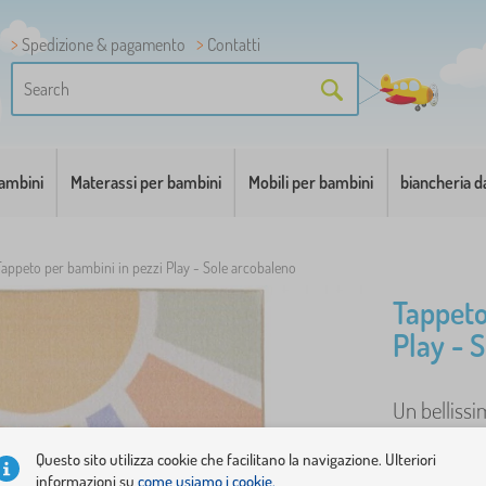
Spedizione & pagamento
Contatti
bambini
Materassi per bambini
Mobili per bambini
biancheria d
Tappeto per bambini in pezzi Play - Sole arcobaleno
Tappeto
Play - 
Un bellissi
porterà un'
Questo sito utilizza cookie che facilitano la navigazione. Ulteriori
informazioni su
come usiamo i cookie.