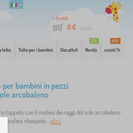
Accedi
0 €
/
0
pezzi
120
404
a letto
Tutto per i bambini
Giocattoli
Novità
sconti %
 per bambini in pezzi
Sole arcobaleno
mo tappeto con il motivo dei raggi del sole arcobaleno
atmosfera rilassante ..
altro