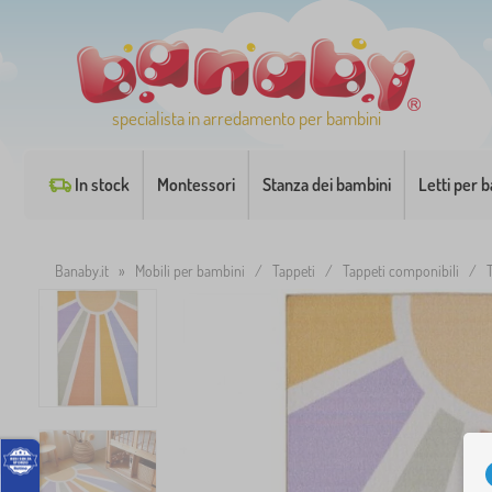
specialista in arredamento per bambini
In stock
Montessori
Stanza dei bambini
Letti per 
Banaby.it
»
Mobili per bambini
/
Tappeti
/
Tappeti componibili
/