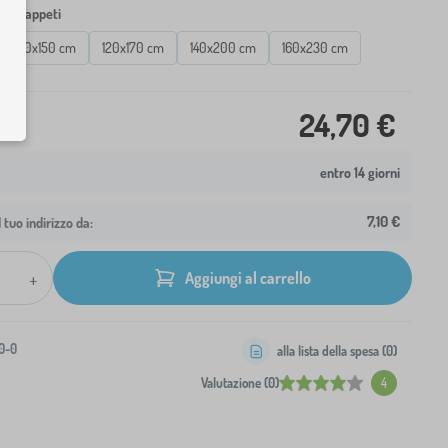
dei tappeti
100x150 cm
120x170 cm
140x200 cm
160x230 cm
24,70 €
entro 14 giorni
7,10 €
 tuo indirizzo da:
+
Aggiungi al carrello
0-0
alla lista della spesa (
0
)
Valutazione (0)
4