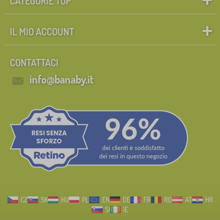
CATEGORIE TOP
IL MIO ACCOUNT
CONTATTACI
info@banaby.it
CZ
SK
HU
PL
EN
DE
FR
RO
AT
HR
SI
IE