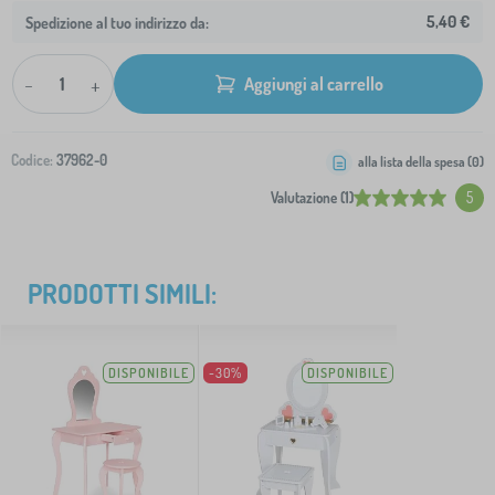
5,40 €
Spedizione al tuo indirizzo da:
-
+
Aggiungi al carrello
Codice:
37962-0
alla lista della spesa (
0
)
Valutazione (1)
5
PRODOTTI SIMILI:
DISPONIBILE
-30%
DISPONIBILE