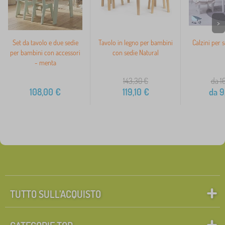
>
Set da tavolo e due sedie
Tavolo in legno per bambini
Calzini per s
per bambini con accessori
con sedie Natural
- menta
143,30
€
da 1
108,00
€
119,10
€
da
9
TUTTO SULL’ACQUISTO