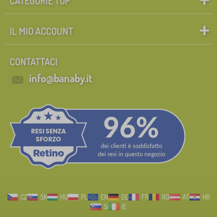
CATEGORIE TOP
IL MIO ACCOUNT
CONTATTACI
info@banaby.it
CZ
SK
HU
PL
EN
DE
FR
RO
AT
HR
SI
IE