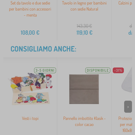
Set da tavolo e due sedie
Tavolo in legno per bambini
Calzini per
per bambini con accessori
con sedie Natural
- menta
143,30
€
da 
108,00
€
119,10
€
da
CONSIGLIAMO ANCHE:
3-5 GIORNI
DISPONIBILE
-31%
>
Vesti i topi
Pannello imbottito Klasik -
Protezion
color cacao
per mate
160x80