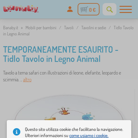
0 €
Banaby.it
»
Mobili per bambini
/
Tavoli
/
Tavolini e sedie
/
Tidlo Tavolo
in Legno Animal
TEMPORANEAMENTE ESAURITO -
Tidlo Tavolo in Legno Animal
Tavolo a tema safari con illustrazioni di leone, elefante, leopardo e
scimmia. ..
altro
Questo sito utilizza cookie che facilitano la navigazione.
Ulteriori informazioni su
come usiamo i cookie.