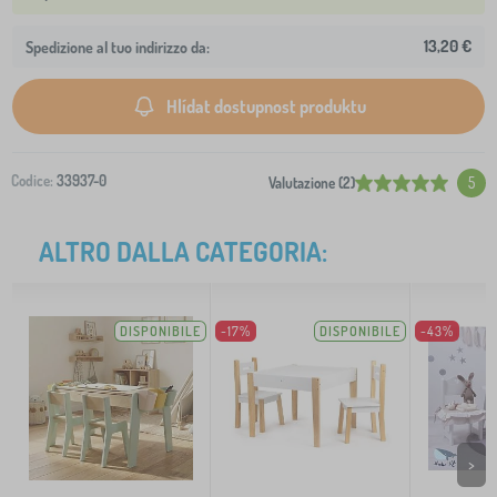
13,20 €
Spedizione al tuo indirizzo da:
Hlídat dostupnost produktu
Codice:
33937-0
Valutazione (2)
5
ALTRO DALLA CATEGORIA:
DISPONIBILE
-17%
DISPONIBILE
-43%
>