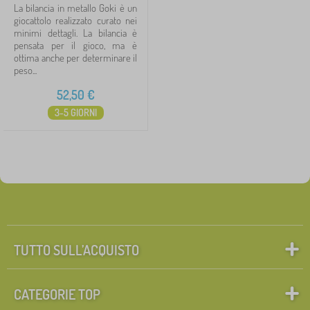
La bilancia in metallo Goki è un
giocattolo realizzato curato nei
minimi dettagli. La bilancia è
pensata per il gioco, ma è
ottima anche per determinare il
peso...
52,50
€
3-5 GIORNI
TUTTO SULL’ACQUISTO
CATEGORIE TOP