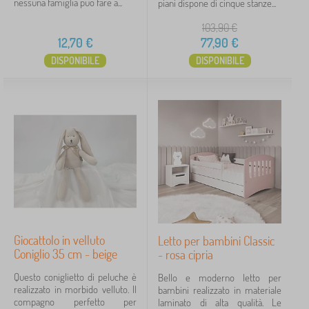
nessuna famiglia può fare a...
l
piani dispone di cinque stanze...
n
l
A
i
i
i
e
iltraggio
n
n
103,90
€
>
b
i
e
G
12,70
€
77,90
€
a
m
i
m
a
Cerca all'interno del filtro
DISPONIBILE
DISPONIBILE
o
b
l
c
o
i
a
l
Disponibilità
d
t
e
i
t
p
Tipo di offerta
o
e
l
l
i
u
Etichette
1
i
c
n
h
t
I regali per ragazze
15
✓
e
e
r
Sconto
419
a
t
Giocattolo in velluto
Letto per bambini Classic
t
Novità
121
Coniglio 35 cm - beige
- rosa cipria
i
v
Questo coniglietto di peluche è
Bello e moderno letto per
Mancia
59
i
realizzato in morbido velluto. Il
bambini realizzato in materiale
compagno perfetto per
laminato di alta qualità. Le