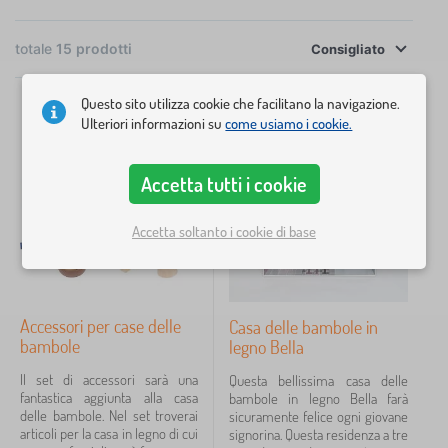
più.
×
FILTRAGGIO
totale
15
prodotti
Consigliato
Categoria
Questo sito utilizza cookie che facilitano la navigazione.
Ulteriori informazioni su
come usiamo i cookie.
-25%
G
›
6
i
o
G
Accetta tutti i cookie
›
c
5
Tip
i
a
o
L
t
›
c
2
Accetta soltanto i cookie di base
e
t
a
t
o
G
t
›
t
1
l
i
t
i
i
o
o
G
p
>
›
c
1
l
Accessori per case delle
Casa delle bambole in
i
e
C
a
i
o
bambole
legno Bella
r
a
t
>
c
b
s
t
C
Prezzo
Il set di accessori sarà una
a
Questa bellissima casa delle
a
e
o
u
fantastica aggiunta alla casa
t
bambole in legno Bella farà
m
d
l
c
12 €
360 €
delle bambole. Nel set troverai
t
sicuramente felice ogni giovane
b
e
i
i
articoli per la casa in legno di cui
o
signorina. Questa residenza a tre
i
l
>
n