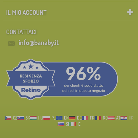
IL MIO ACCOUNT
CONTATTACI
info@banaby.it
CZ
SK
HU
PL
EN
DE
FR
RO
AT
HR
SI
IE