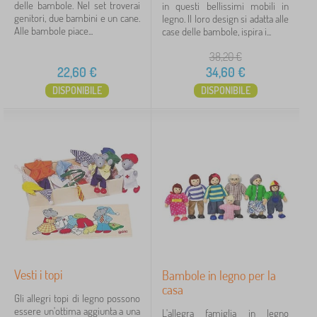
delle bambole. Nel set troverai
in questi bellissimi mobili in
genitori, due bambini e un cane.
legno. Il loro design si adatta alle
Alle bambole piace...
case delle bambole, ispira i...
38,20
€
22,60
€
34,60
€
DISPONIBILE
DISPONIBILE
Vesti i topi
Bambole in legno per la
casa
Gli allegri topi di legno possono
essere un'ottima aggiunta a una
L'allegra famiglia in legno