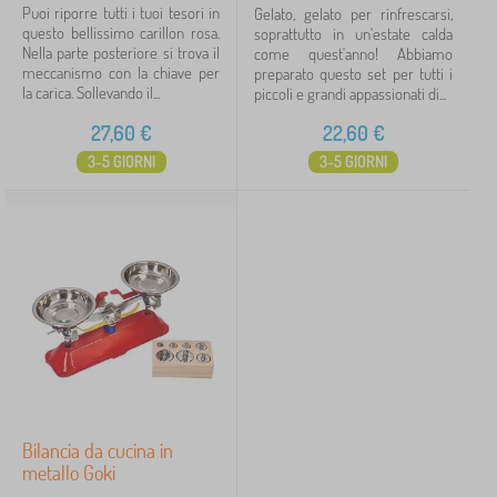
Puoi riporre tutti i tuoi tesori in
Gelato, gelato per rinfrescarsi,
questo bellissimo carillon rosa.
soprattutto in un'estate calda
Nella parte posteriore si trova il
come quest'anno! Abbiamo
meccanismo con la chiave per
preparato questo set per tutti i
la carica. Sollevando il...
piccoli e grandi appassionati di...
27,60
€
22,60
€
3-5 GIORNI
3-5 GIORNI
Bilancia da cucina in
metallo Goki