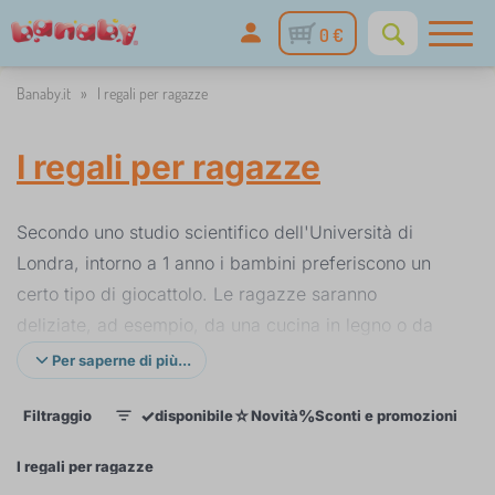
0 €
Banaby.it
»
I regali per ragazze
I regali per ragazze
Secondo uno studio scientifico dell'Università di
Londra, intorno a 1 anno i bambini preferiscono un
certo tipo di giocattolo. Le ragazze saranno
deliziate, ad esempio, da una cucina in legno o da
una casa delle bambole. In termini di colori, il viola o
Per saperne di più...
il rosa pastello evoca un sorriso sul volto di molte
✓
☆
%
Filtraggio
disponibile
Novità
Sconti e promozioni
Cat
ragazze. Se non sei ancora sicuro di cosa desideri il
1
cuore della tua piccola principessa, dai un'occhiata
I regali per ragazze
alla sua stanza e vedi quali giocattoli le piacciono di