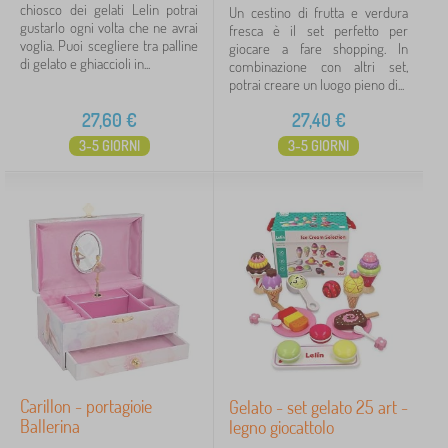
chiosco dei gelati Lelin potrai
Un cestino di frutta e verdura
gustarlo ogni volta che ne avrai
fresca è il set perfetto per
voglia. Puoi scegliere tra palline
giocare a fare shopping. In
di gelato e ghiaccioli in...
combinazione con altri set,
potrai creare un luogo pieno di...
27,60
€
27,40
€
3-5 GIORNI
3-5 GIORNI
Carillon - portagioie
Gelato - set gelato 25 art -
Ballerina
legno giocattolo