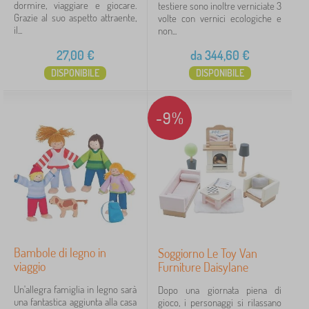
dormire, viaggiare e giocare.
testiere sono inoltre verniciate 3
Grazie al suo aspetto attraente,
volte con vernici ecologiche e
FILTRAGGIO
il...
non...
27,00
€
da
344,60
€
DISPONIBILE
DISPONIBILE
-9%
Bambole di legno in
Soggiorno Le Toy Van
viaggio
Furniture Daisylane
Un'allegra famiglia in legno sarà
Dopo una giornata piena di
una fantastica aggiunta alla casa
gioco, i personaggi si rilassano