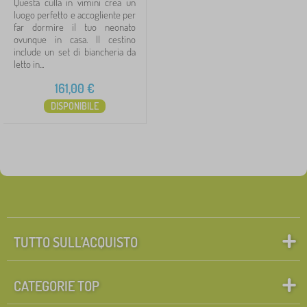
Questa culla in vimini crea un
luogo perfetto e accogliente per
far dormire il tuo neonato
ovunque in casa. Il cestino
include un set di biancheria da
letto in...
161,00
€
DISPONIBILE
TUTTO SULL’ACQUISTO
CATEGORIE TOP