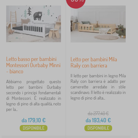
i
e
_moebel_de
15
✓
r
b
Sconto
419
a
m
Novità
121
b
i
n
Mancia
59
i
Letto basso per bambini
Letto per bambini Mila
Montessori Ourbaby Minni
Raily con barriera
FILTRAGGIO
- bianco
Il letto per bambini in legno Mila
Raily con barriera è adatto per
Abbiamo progettato questo
camerette arredate in stile
letto per bambini Ourbaby
scandinavo. Il letto è realizzato in
secondo i principi fondamentali
legno di pino di alta...
di Montessori. È realizzato in
legno di pino di alta qualità, noto
per la...
da 277,40
€
da
179,10
€
da
193,40
€
DISPONIBILE
DISPONIBILE