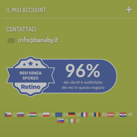
IL MIO ACCOUNT
CONTATTACI
info@banaby.it
CZ
SK
HU
PL
EN
DE
FR
RO
AT
HR
SI
IE