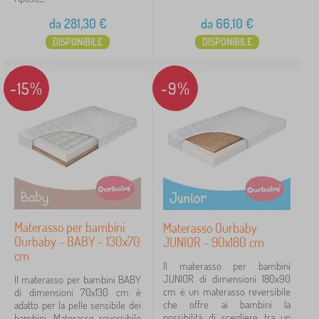
da
281,30
€
da
66,10
€
DISPONIBILE
DISPONIBILE
-15%
-9%
Materasso per bambini
Materasso Ourbaby
Ourbaby - BABY - 130x70
JUNIOR - 90x180 cm
cm
Il materasso per bambini
JUNIOR di dimensioni 180x90
Il materasso per bambini BABY
cm è un materasso reversibile
di dimensioni 70x130 cm è
che offre ai bambini la
adatto per la pelle sensibile dei
possibilità di scegliere tra un
bambini. Materasso reversibile