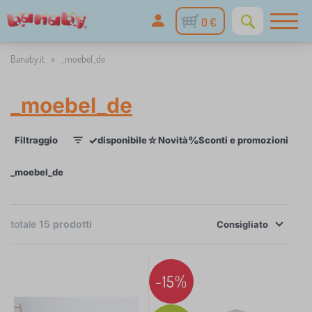
0 €
Banaby.it
»
_moebel_de
_moebel_de
✓
☆
%
Filtraggio
disponibile
Novità
Sconti e promozioni
Cat
1
_moebel_de
×
FILTRAGGIO
totale
15
prodotti
Consigliato
Categoria
-15%
b
›
7
i
a
L