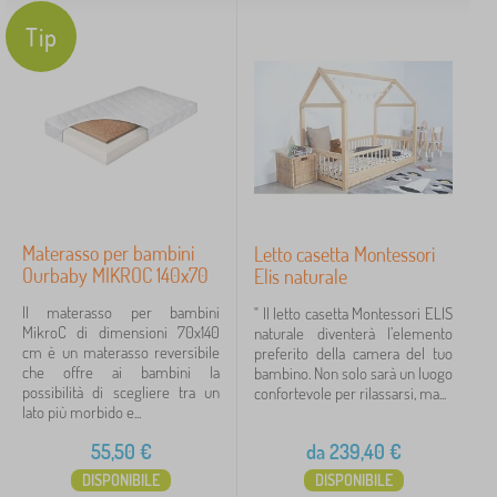
Tip
Materasso per bambini
Letto casetta Montessori
Ourbaby MIKROC 140x70
Elis naturale
Il materasso per bambini
" Il letto casetta Montessori ELIS
MikroC di dimensioni 70x140
naturale diventerà l’elemento
cm è un materasso reversibile
preferito della camera del tuo
che offre ai bambini la
bambino. Non solo sarà un luogo
possibilità di scegliere tra un
confortevole per rilassarsi, ma...
lato più morbido e...
55,50
€
da
239,40
€
DISPONIBILE
DISPONIBILE