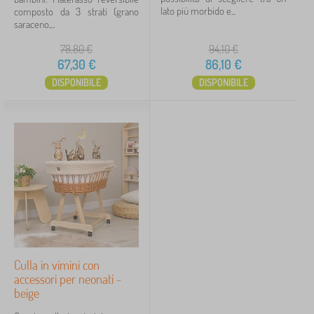
lato più morbido e...
composto da 3 strati (grano
saraceno,...
78,80
€
94,10
€
67,30
€
86,10
€
DISPONIBILE
DISPONIBILE
Culla in vimini con
accessori per neonati -
beige