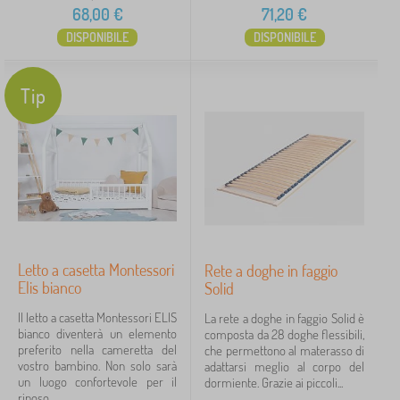
68,00
€
71,20
€
DISPONIBILE
DISPONIBILE
Tip
Letto a casetta Montessori
Rete a doghe in faggio
Elis bianco
Solid
Il letto a casetta Montessori ELIS
La rete a doghe in faggio Solid è
bianco diventerà un elemento
composta da 28 doghe flessibili,
preferito nella cameretta del
che permettono al materasso di
vostro bambino. Non solo sarà
adattarsi meglio al corpo del
un luogo confortevole per il
dormiente. Grazie ai piccoli...
riposo,...