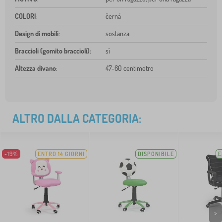
COLORI
:
černá
Design di mobili
:
sostanza
Braccioli (gomito braccioli)
:
sì
Altezza divano
:
47-60 centimetro
ALTRO DALLA CATEGORIA:
-19%
ENTRO 14 GIORNI
DISPONIBILE
E
>