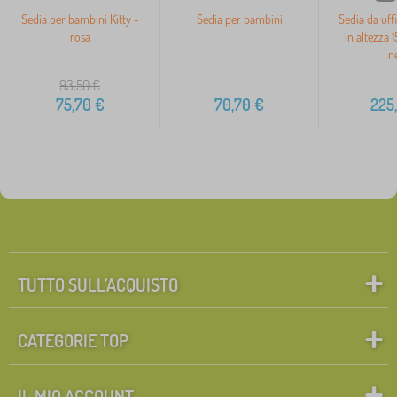
Sedia per bambini Kitty -
Sedia per bambini
Sedia da uffi
rosa
in altezza 
n
93,50
€
75,70
€
70,70
€
225
TUTTO SULL’ACQUISTO
CATEGORIE TOP
IL MIO ACCOUNT