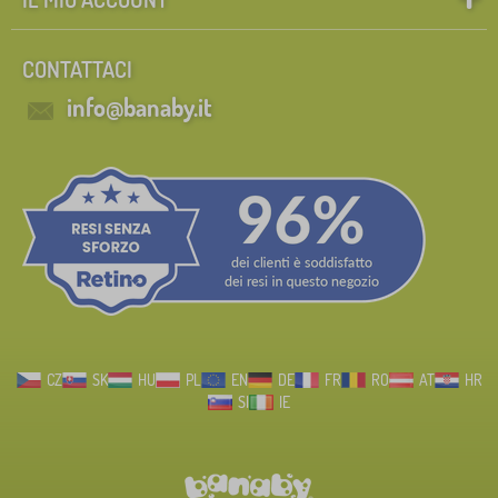
CONTATTACI
info@banaby.it
CZ
SK
HU
PL
EN
DE
FR
RO
AT
HR
SI
IE