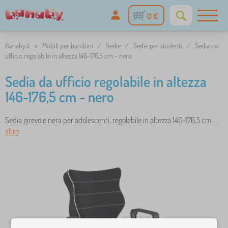
0 €
Banaby.it
»
Mobili per bambini
/
Sedie
/
Sedie per studenti
/
Sedia da
ufficio regolabile in altezza 146-176,5 cm - nero
Sedia da ufficio regolabile in altezza
146-176,5 cm - nero
Sedia girevole nera per adolescenti, regolabile in altezza 146-176,5 cm. ..
altro